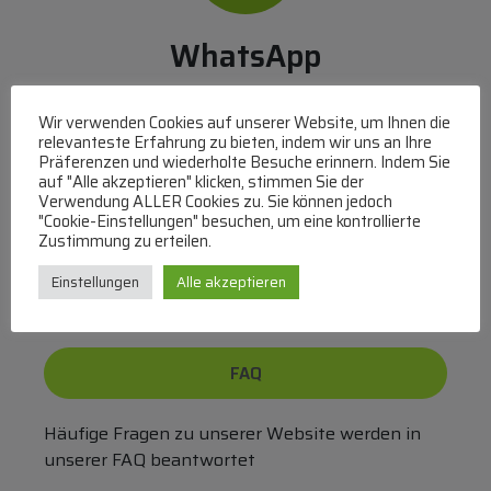
WhatsApp
Mit WhatsApp Kontakt mit dem Service Team
aufnehmen
Wir verwenden Cookies auf unserer Website, um Ihnen die
relevanteste Erfahrung zu bieten, indem wir uns an Ihre
(MO-DO 8-17, FR 8-15 Uhr,
+43 1 267 67 60
)
Präferenzen und wiederholte Besuche erinnern. Indem Sie
auf "Alle akzeptieren" klicken, stimmen Sie der
Bei uns können Sie bezahlen per:
Verwendung ALLER Cookies zu. Sie können jedoch
"Cookie-Einstellungen" besuchen, um eine kontrollierte
Überweisung
PayPal
VISA
Zustimmung zu erteilen.
MasterCard
Einstellungen
Alle akzeptieren
FAQ
Häufige Fragen zu unserer Website werden in
unserer FAQ beantwortet