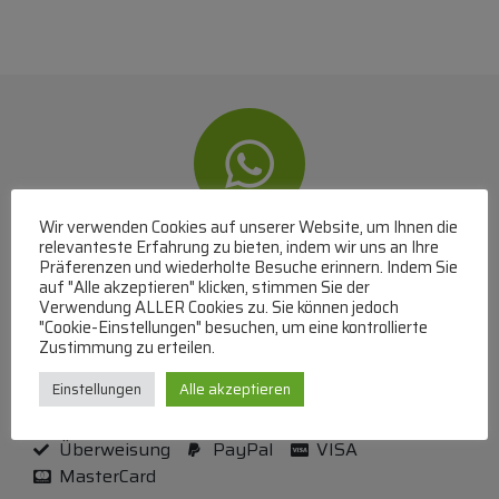
Wir verwenden Cookies auf unserer Website, um Ihnen die
relevanteste Erfahrung zu bieten, indem wir uns an Ihre
WhatsApp
Präferenzen und wiederholte Besuche erinnern. Indem Sie
auf "Alle akzeptieren" klicken, stimmen Sie der
Mit WhatsApp Kontakt mit dem Service Team
Verwendung ALLER Cookies zu. Sie können jedoch
"Cookie-Einstellungen" besuchen, um eine kontrollierte
aufnehmen
Zustimmung zu erteilen.
(MO-DO 8-17, FR 8-15 Uhr,
+43 1 267 67 60
)
Einstellungen
Alle akzeptieren
Bei uns können Sie bezahlen per:
Überweisung
PayPal
VISA
MasterCard