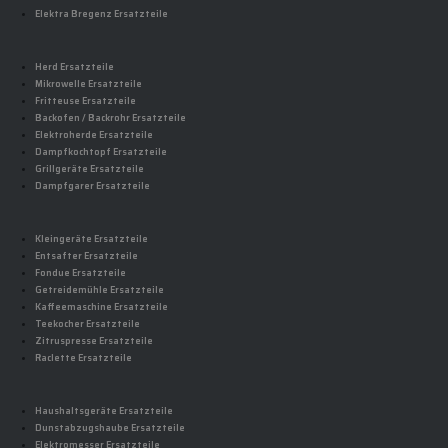
Elektra Bregenz Ersatzteile
Herd Ersatzteile
Mikrowelle Ersatzteile
Fritteuse Ersatzteile
Backofen / Backrohr Ersatzteile
Elektroherde Ersatzteile
Dampfkochtopf Ersatzteile
Grillgeräte Ersatzteile
Dampfgarer Ersatzteile
Kleingeräte Ersatzteile
Entsafter Ersatzteile
Fondue Ersatzteile
Getreidemühle Ersatzteile
Kaffeemaschine Ersatzteile
Teekocher Ersatzteile
Zitruspresse Ersatzteile
Raclette Ersatzteile
Haushaltsgeräte Ersatzteile
Dunstabzugshaube Ersatzteile
Elektromesser Ersatzteile