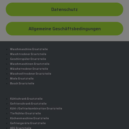
Datenschutz
Allgemeine Geschäftsbedingungen
Waschmaschine Ersatzteile
Waschtrockner Ersatzteile
Geschirrspüler Ersatzteile
Waschmaschinen Ersatzteile
Wäschetrockner Ersatzteile
Waschvolltrockner Ersatzteile
Miele Ersatzteile
Bosch Ersatzteile
Kühlschrank Ersatzteile
Gefrierschrank Ersatzteile
Kühl-/Gefrierkombination Ersatzteile
Tiefkühler Ersatzteile
Küchenmaschine Ersatzteile
Gefriergeräte Ersatzteile
AEG Ersatzteile