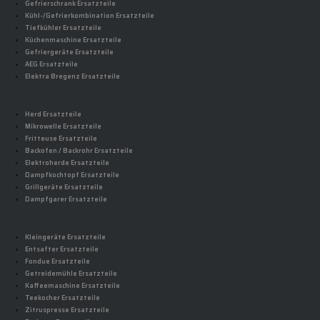
Gefrierschrank Ersatzteile
Kühl-/Gefrierkombination Ersatzteile
Tiefkühler Ersatzteile
Küchenmaschine Ersatzteile
Gefriergeräte Ersatzteile
AEG Ersatzteile
Elektra Bregenz Ersatzteile
Herd Ersatzteile
Mikrowelle Ersatzteile
Fritteuse Ersatzteile
Backofen / Backrohr Ersatzteile
Elektroherde Ersatzteile
Dampfkochtopf Ersatzteile
Grillgeräte Ersatzteile
Dampfgarer Ersatzteile
Kleingeräte Ersatzteile
Entsafter Ersatzteile
Fondue Ersatzteile
Getreidemühle Ersatzteile
Kaffeemaschine Ersatzteile
Teekocher Ersatzteile
Zitruspresse Ersatzteile