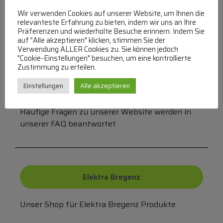
Bei uns können Sie bezahlen per:
Wir verwenden Cookies auf unserer Website, um Ihnen die
relevanteste Erfahrung zu bieten, indem wir uns an Ihre
Überweisung
PayPal
VISA
Präferenzen und wiederholte Besuche erinnern. Indem Sie
MasterCard
auf "Alle akzeptieren" klicken, stimmen Sie der
Verwendung ALLER Cookies zu. Sie können jedoch
"Cookie-Einstellungen" besuchen, um eine kontrollierte
Zustimmung zu erteilen.
FAQ
Einstellungen
Alle akzeptieren
Häufige Fragen zu unserer Website werden in
unserer FAQ beantwortet
Elektra Bregenz
Unser Shop für Elektra Bregenz Produkte