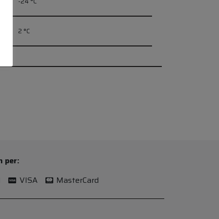
-24 °C
2 °C
n per:
l
VISA
MasterCard