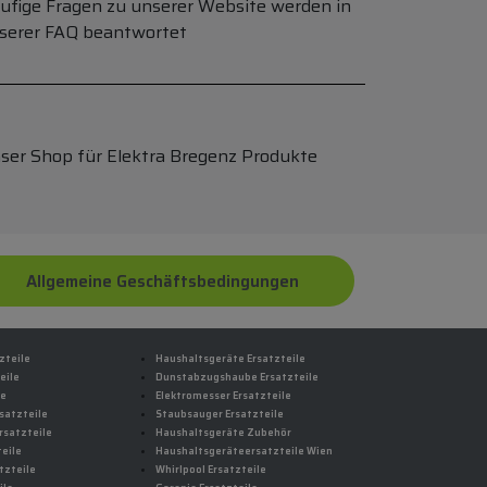
ufige Fragen zu unserer Website werden in
serer FAQ beantwortet
ser Shop für Elektra Bregenz Produkte
Allgemeine Geschäftsbedingungen
zteile
Haushaltsgeräte Ersatzteile
eile
Dunstabzugshaube Ersatzteile
le
Elektromesser Ersatzteile
satzteile
Staubsauger Ersatzteile
rsatzteile
Haushaltsgeräte Zubehör
eile
Haushaltsgeräteersatzteile Wien
tzteile
Whirlpool Ersatzteile