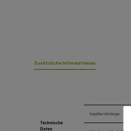
Zusätzliche Informationen
:
Alternative Produkte:
Kapillarrohrlänge:
Technische
Daten