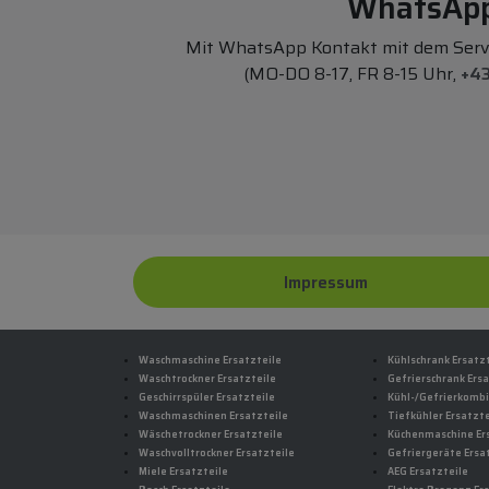
WhatsAp
Mit WhatsApp Kontakt mit dem Ser
(MO-DO 8-17, FR 8-15 Uhr,
+43
Impressum
Waschmaschine Ersatzteile
Kühlschrank Ersatz
Waschtrockner Ersatzteile
Gefrierschrank Ersa
Geschirrspüler Ersatzteile
Kühl-/Gefrierkombi
Waschmaschinen Ersatzteile
Tiefkühler Ersatzte
Wäschetrockner Ersatzteile
Küchenmaschine Er
Waschvolltrockner Ersatzteile
Gefriergeräte Ersa
Miele Ersatzteile
AEG Ersatzteile