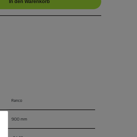
In den Warenkorb
Ranco
900 mm
RNATIV FÜR LIEBHERR/MIELE