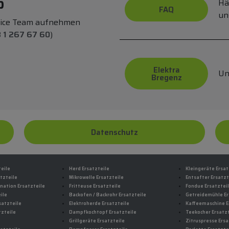
p
Hä
FAQ
un
vice Team aufnehmen
 1 267 67 60
)
Elektra
Un
Bregenz
Datenschutz
teile
Herd Ersatzteile
Kleingeräte Ersat
tzteile
Mikrowelle Ersatzteile
Entsafter Ersatzt
nation Ersatzteile
Fritteuse Ersatzteile
Fondue Ersatztei
ile
Backofen / Backrohr Ersatzteile
Getreidemühle Er
satzteile
Elektroherde Ersatzteile
Kaffeemaschine E
tzteile
Dampfkochtopf Ersatzteile
Teekocher Ersatzt
Grillgeräte Ersatzteile
Zitruspresse Ersa