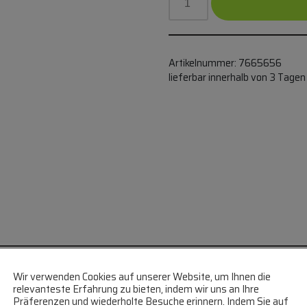
Artikelnummer:
7665656
lieferbar innerhalb von 3 Tagen
Wir verwenden Cookies auf unserer Website, um Ihnen die
relevanteste Erfahrung zu bieten, indem wir uns an Ihre
K57L5537 THERMOSTAT RANCO ALTE
Präferenzen und wiederholte Besuche erinnern. Indem Sie auf
€
26,38