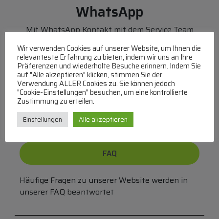
WhatsApp
Mit WhatsApp Kontakt mit dem Service Team
aufnehmen
Wir verwenden Cookies auf unserer Website, um Ihnen die
(MO-DO 8-17, FR 8-15 Uhr,
+43 1 267 67 60
)
relevanteste Erfahrung zu bieten, indem wir uns an Ihre
Präferenzen und wiederholte Besuche erinnern. Indem Sie
Bei uns können Sie bezahlen per:
auf "Alle akzeptieren" klicken, stimmen Sie der
Verwendung ALLER Cookies zu. Sie können jedoch
"Cookie-Einstellungen" besuchen, um eine kontrollierte
Überweisung
PayPal
VISA
Zustimmung zu erteilen.
MasterCard
Einstellungen
Alle akzeptieren
FAQ
Häufige Fragen zu unserer Website werden in
unserer FAQ beantwortet