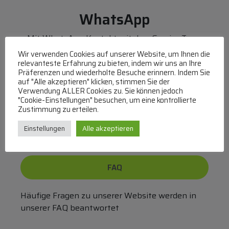
WhatsApp
Mit WhatsApp Kontakt mit dem Service Team
aufnehmen
Wir verwenden Cookies auf unserer Website, um Ihnen die
(MO-DO 8-17, FR 8-15 Uhr,
+43 1 267 67 60
)
relevanteste Erfahrung zu bieten, indem wir uns an Ihre
Präferenzen und wiederholte Besuche erinnern. Indem Sie
auf "Alle akzeptieren" klicken, stimmen Sie der
Bei uns können Sie bezahlen per:
Verwendung ALLER Cookies zu. Sie können jedoch
"Cookie-Einstellungen" besuchen, um eine kontrollierte
Überweisung
PayPal
VISA
Zustimmung zu erteilen.
MasterCard
Einstellungen
Alle akzeptieren
FAQ
Häufige Fragen zu unserer Website werden in
unserer FAQ beantwortet