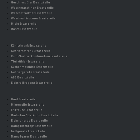
Geschirrspüler Ersatzteile
Waschmaschinen Ersatzteile
Wäschetrockner Ersatzteile
Waschvolltrockner Ersatzteile
Miele Ersatzteile
Bosch Ersatzteile
Kühlschrank Ersatzteile
Gefrierschrank Ersatzteile
Kühl-/Gefrierkombination Ersatzteile
Tiefkühler Ersatzteile
Küchenmaschine Ersatzteile
Gefriergeräte Ersatzteile
AEG Ersatzteile
Elektra Bregenz Ersatzteile
Herd Ersatzteile
Mikrowelle Ersatzteile
Fritteuse Ersatzteile
Backofen / Backrohr Ersatzteile
Elektroherde Ersatzteile
Dampfkochtopf Ersatzteile
Grillgeräte Ersatzteile
Dampfgarer Ersatzteile