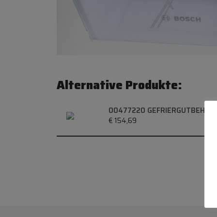
Alternative Produkte:
00477220 GEFRIERGUTBEHÄL
€
154,69