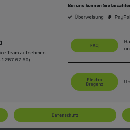
Bei uns können Sie bezahle
Überweisung
PayPa
p
Hä
FAQ
un
vice Team aufnehmen
 1 267 67 60
)
Elektra
Un
Bregenz
Datenschutz