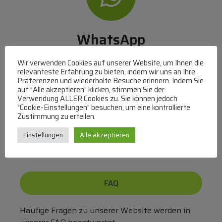
WhatsApp
Mit WhatsApp Kontakt mit dem Service Team
Wir verwenden Cookies auf unserer Website, um Ihnen die
aufnehmen
relevanteste Erfahrung zu bieten, indem wir uns an Ihre
Präferenzen und wiederholte Besuche erinnern. Indem Sie
(MO-DO 8-17, FR 8-15 Uhr,
+43 1 267 67 60
)
auf "Alle akzeptieren" klicken, stimmen Sie der
Verwendung ALLER Cookies zu. Sie können jedoch
Bei uns können Sie bezahlen per:
"Cookie-Einstellungen" besuchen, um eine kontrollierte
Zustimmung zu erteilen.
Überweisung
PayPal
VISA
MasterCard
Einstellungen
Alle akzeptieren
FAQ
Häufige Fragen zu unserer Website werden in