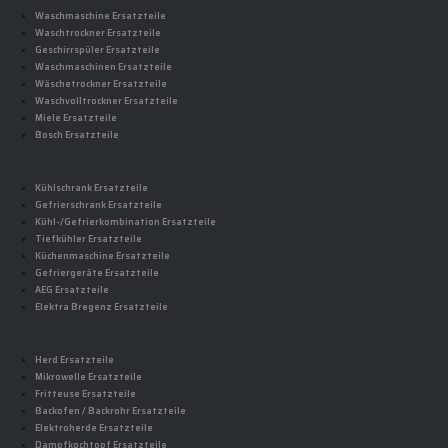
Waschmaschine Ersatzteile
Waschtrockner Ersatzteile
Geschirrspüler Ersatzteile
Waschmaschinen Ersatzteile
Wäschetrockner Ersatzteile
Waschvolltrockner Ersatzteile
Miele Ersatzteile
Bosch Ersatzteile
Kühlschrank Ersatzteile
Gefrierschrank Ersatzteile
Kühl-/Gefrierkombination Ersatzteile
Tiefkühler Ersatzteile
Küchenmaschine Ersatzteile
Gefriergeräte Ersatzteile
AEG Ersatzteile
Elektra Bregenz Ersatzteile
Herd Ersatzteile
Mikrowelle Ersatzteile
Fritteuse Ersatzteile
Backofen / Backrohr Ersatzteile
Elektroherde Ersatzteile
Dampfkochtopf Ersatzteile