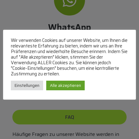
WhatsApp
Mit WhatsApp Kontakt mit dem Service Team
Wir verwenden Cookies auf unserer Website, um Ihnen die
aufnehmen
relevanteste Erfahrung zu bieten, indem wir uns an Ihre
Präferenzen und wiederholte Besuche erinnern. Indem Sie
(MO-DO 8-17, FR 8-15 Uhr,
+43 1 267 67 60
)
auf "Alle akzeptieren" klicken, stimmen Sie der
Verwendung ALLER Cookies zu. Sie können jedoch
Bei uns können Sie bezahlen per:
"Cookie-Einstellungen" besuchen, um eine kontrollierte
Zustimmung zu erteilen.
Überweisung
PayPal
VISA
Einstellungen
Alle akzeptieren
MasterCard
FAQ
Häufige Fragen zu unserer Website werden in