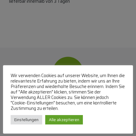
lieferbar innerhalb von 3 Tagen
Wir verwenden Cookies auf unserer Website, um Ihnen die
relevanteste Erfahrung zu bieten, indem wir uns an Ihre
Präferenzen und wiederholte Besuche erinnern. Indem Sie
auf "Alle akzeptieren" klicken, stimmen Sie der
WhatsApp
Verwendung ALLER Cookies zu. Sie können jedoch
"Cookie-Einstellungen" besuchen, um eine kontrollierte
Zustimmung zu erteilen.
Mit WhatsApp Kontakt mit dem Service Team
aufnehmen
Einstellungen
Alle akzeptieren
(MO-DO 8-17, FR 8-15 Uhr,
+43 1 267 67 60
)