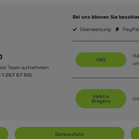
Bei uns können Sie bezahle
Überweisung
PayPa
p
Hä
FAQ
un
vice Team aufnehmen
 1 267 67 60
)
Elektra
Un
Bregenz
Datenschutz