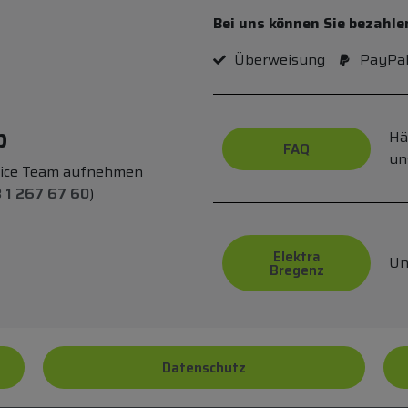
Bei uns können Sie bezahle
Überweisung
PayPa
p
Hä
FAQ
un
vice Team aufnehmen
 1 267 67 60
)
Elektra
Un
Bregenz
Datenschutz