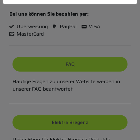
(MO-DO 8-17, FR 8-15 Uhr,
+43 1 267 67 60
)
Bei uns können Sie bezahlen per:
Überweisung
PayPal
VISA
MasterCard
FAQ
Häufige Fragen zu unserer Website werden in
unserer FAQ beantwortet
Elektra Bregenz
Unser Shop für Elektra Bregenz Produkte