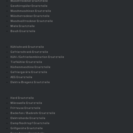
Waschtrockner Ersatzteile
Geschirrspüler Ersatzteile
Waschmaschinen Ersatzteile
Wäschetrockner Ersatzteile
Waschvolltrockner Ersatzteile
Miele Ersatzteile
Bosch Ersatzteile
Kühlschrank Ersatzteile
Gefrierschrank Ersatzteile
Kühl-/Gefrierkombination Ersatzteile
Tiefkühler Ersatzteile
Küchenmaschine Ersatzteile
Gefriergeräte Ersatzteile
AEG Ersatzteile
Elektra Bregenz Ersatzteile
Herd Ersatzteile
Mikrowelle Ersatzteile
Fritteuse Ersatzteile
Backofen / Backrohr Ersatzteile
Elektroherde Ersatzteile
Dampfkochtopf Ersatzteile
Grillgeräte Ersatzteile