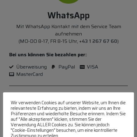
WhatsApp
Mit WhatsApp Kontakt mit dem Service Team
aufnehmen
(MO-DO 8-17, FR 8-15 Uhr,
+43 1 267 67 60
)
Bei uns können Sie bezahlen per:
Überweisung
PayPal
VISA
MasterCard
Wir verwenden Cookies auf unserer Website, um Ihnen die
FAQ
relevanteste Erfahrung zu bieten, indem wir uns an Ihre
Präferenzen und wiederholte Besuche erinnern. Indem Sie
auf "Alle akzeptieren" klicken, stimmen Sie der
Häufige Fragen zu unserer Website werden in
Verwendung ALLER Cookies zu. Sie können jedoch
unserer FAQ beantwortet
"Cookie-Einstellungen" besuchen, um eine kontrollierte
Zustimmung zu erteilen.