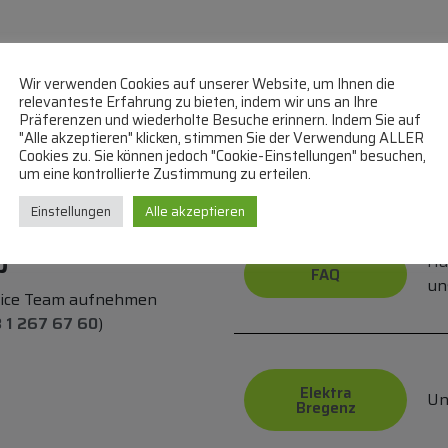
Wir verwenden Cookies auf unserer Website, um Ihnen die
relevanteste Erfahrung zu bieten, indem wir uns an Ihre
Präferenzen und wiederholte Besuche erinnern. Indem Sie auf
Bei uns können Sie bezahle
"Alle akzeptieren" klicken, stimmen Sie der Verwendung ALLER
Cookies zu. Sie können jedoch "Cookie-Einstellungen" besuchen,
um eine kontrollierte Zustimmung zu erteilen.
Überweisung
PayPa
Einstellungen
Alle akzeptieren
p
Hä
FAQ
un
vice Team aufnehmen
 1 267 67 60
)
Elektra
Un
Bregenz