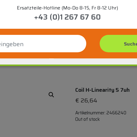
Ersatzteile-Hotline (Mo-Do 8-15, Fr 8-12 Uhr)
+43 (0)1 267 67 60
Coil H-Linearity 5 7uh
€
26,64
Artikelnummer:
2466240
Out of stock