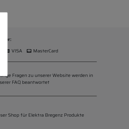
n per:
l
VISA
MasterCard
ufige Fragen zu unserer Website werden in
serer FAQ beantwortet
ser Shop für Elektra Bregenz Produkte