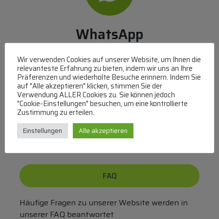
WhatsApp
Mit WhatsApp Kontakt mit dem Service Team
Wir verwenden Cookies auf unserer Website, um Ihnen die
aufnehmen
relevanteste Erfahrung zu bieten, indem wir uns an Ihre
(MO-DO 8-17, FR 8-15 Uhr,
+43 1 267 67 60
)
Präferenzen und wiederholte Besuche erinnern. Indem Sie
auf "Alle akzeptieren" klicken, stimmen Sie der
Verwendung ALLER Cookies zu. Sie können jedoch
Bei uns können Sie bezahlen per:
"Cookie-Einstellungen" besuchen, um eine kontrollierte
Zustimmung zu erteilen.
Überweisung
PayPal
VISA
MasterCard
Einstellungen
Alle akzeptieren
FAQ
Häufige Fragen zu unserer Website werden in
unserer FAQ beantwortet