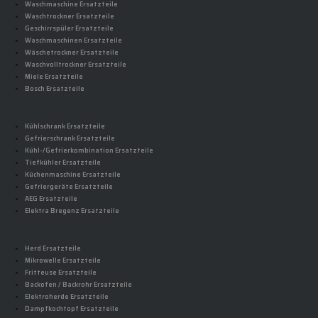
Waschmaschine Ersatzteile
Waschtrockner Ersatzteile
Geschirrspüler Ersatzteile
Waschmaschinen Ersatzteile
Wäschetrockner Ersatzteile
Waschvolltrockner Ersatzteile
Miele Ersatzteile
Bosch Ersatzteile
Kühlschrank Ersatzteile
Gefrierschrank Ersatzteile
Kühl-/Gefrierkombination Ersatzteile
Tiefkühler Ersatzteile
Küchenmaschine Ersatzteile
Gefriergeräte Ersatzteile
AEG Ersatzteile
Elektra Bregenz Ersatzteile
Herd Ersatzteile
Mikrowelle Ersatzteile
Fritteuse Ersatzteile
Backofen / Backrohr Ersatzteile
Elektroherde Ersatzteile
Dampfkochtopf Ersatzteile