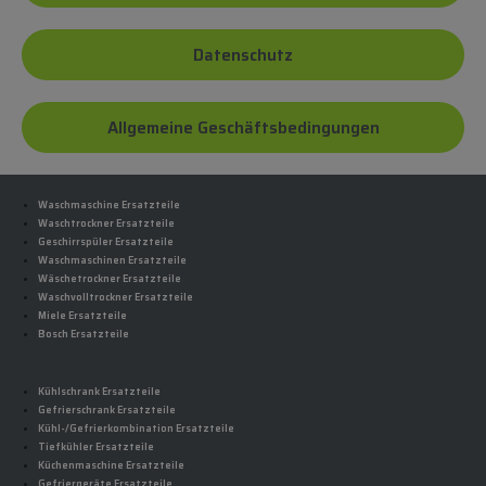
Datenschutz
Allgemeine Geschäftsbedingungen
Waschmaschine Ersatzteile
Waschtrockner Ersatzteile
Geschirrspüler Ersatzteile
Waschmaschinen Ersatzteile
Wäschetrockner Ersatzteile
Waschvolltrockner Ersatzteile
Miele Ersatzteile
Bosch Ersatzteile
Kühlschrank Ersatzteile
Gefrierschrank Ersatzteile
Kühl-/Gefrierkombination Ersatzteile
Tiefkühler Ersatzteile
Küchenmaschine Ersatzteile
Gefriergeräte Ersatzteile