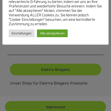
relevanteste Erfahrung zu bieten, indem wir uns an Ihre
Präferenzen und wiederholte Besuche erinnern. Indem Sie
auf "Alle akzeptieren" klicken, stimmen Sie der
Verwendung ALLER Cookies zu. Sie können jedoch
"Cookie-Einstellungen" besuchen, um eine kontrollierte
FAQ
Zustimmung zu erteilen.
Einstellungen
Alle akzeptieren
Häufige Fragen zu unserer Website werden in
unserer FAQ beantwortet
Elektra Bregenz
Unser Shop für Elektra Bregenz Produkte
Impressum