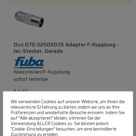
Ovz 070 22505035 Adapter F-Kupplung -
Iec-Stecker, Gerade
Koaxstecker/F-Kupplung
sofort lieferbar
€
4,62
Wir verwenden Cookies auf unserer Website, um Ihnen die
Zum Produkt
relevanteste Erfahrung zu bieten, indem wir uns an Ihre
Präferenzen und wiederholte Besuche erinnern. Indem Sie
In den Warenkorb
auf "Alle akzeptieren" klicken, stimmen Sie der
Verwendung ALLER Cookies zu. Sie können jedoch
"Cookie-Einstellungen" besuchen, um eine kontrollierte
Zustimmung zu erteilen.