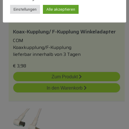
Einstellungen
Alle akzeptieren
Koax-Kupplung/ F-Kupplung Winkeladapter
COM
Koaxkupplung/F-Kupplung
lieferbar innerhalb von 3 Tagen
€
3,98
Zum Produkt
In den Warenkorb