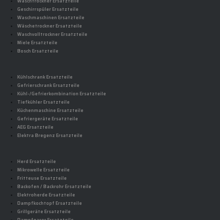
Waschtrockner Ersatzteile
Geschirrspüler Ersatzteile
Waschmaschinen Ersatzteile
Wäschetrockner Ersatzteile
Waschvolltrockner Ersatzteile
Miele Ersatzteile
Bosch Ersatzteile
Kühlschrank Ersatzteile
Gefrierschrank Ersatzteile
Kühl-/Gefrierkombination Ersatzteile
Tiefkühler Ersatzteile
Küchenmaschine Ersatzteile
Gefriergeräte Ersatzteile
AEG Ersatzteile
Elektra Bregenz Ersatzteile
Herd Ersatzteile
Mikrowelle Ersatzteile
Fritteuse Ersatzteile
Backofen / Backrohr Ersatzteile
Elektroherde Ersatzteile
Dampfkochtopf Ersatzteile
Grillgeräte Ersatzteile