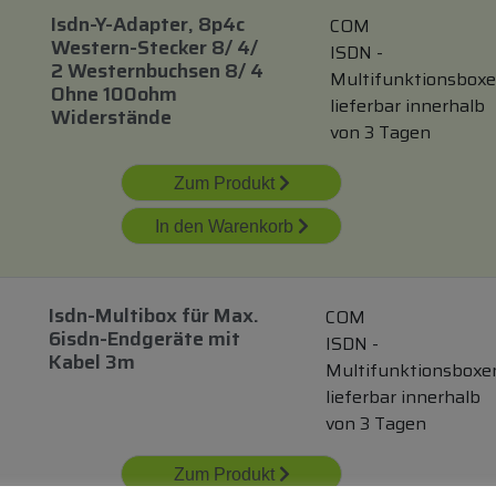
Isdn-Y-Adapter, 8p4c
COM
Western-Stecker 8/ 4/
ISDN -
2 Westernbuchsen 8/ 4
Multifunktionsbox
Ohne 100ohm
lieferbar innerhalb
Widerstände
von 3 Tagen
Zum Produkt
In den Warenkorb
Isdn-Multibox
für
Max.
COM
6isdn-Endgeräte
mit
ISDN -
Kabel 3m
Multifunktionsboxe
lieferbar innerhalb
von 3 Tagen
Zum Produkt