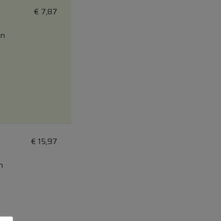
€
7,87
en
€
15,97
n