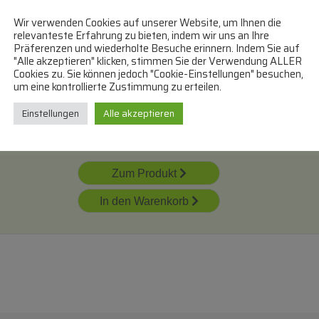
In den Warenkorb
Wir verwenden Cookies auf unserer Website, um Ihnen die
relevanteste Erfahrung zu bieten, indem wir uns an Ihre
Präferenzen und wiederholte Besuche erinnern. Indem Sie auf
"Alle akzeptieren" klicken, stimmen Sie der Verwendung ALLER
Isdn-Y-Adapter
COM
Cookies zu. Sie können jedoch "Cookie-Einstellungen" besuchen,
Western-Stecker 8/ 4
um eine kontrollierte Zustimmung zu erteilen.
ISDN -
2 Western-Buchse 8/ 4
Multifunktionsbox
Einstellungen
Alle akzeptieren
mit
100ohm 0,1m
lieferbar innerhalb
von 3 Tagen
Zum Produkt
In den Warenkorb