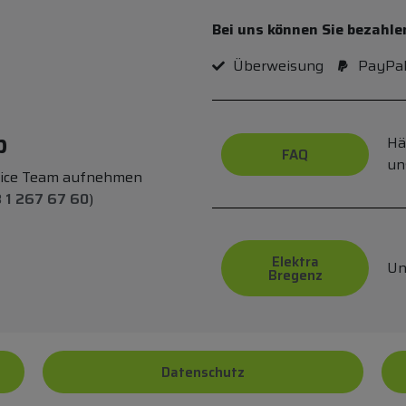
Bei uns können Sie bezahle
Überweisung
PayPa
p
Hä
FAQ
un
vice Team aufnehmen
 1 267 67 60
)
Elektra
Un
Bregenz
Datenschutz