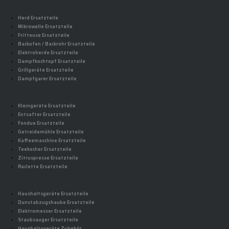
Herd Ersatzteile
Mikrowelle Ersatzteile
Fritteuse Ersatzteile
Backofen / Backrohr Ersatzteile
Elektroherde Ersatzteile
Dampfkochtopf Ersatzteile
Grillgeräte Ersatzteile
Dampfgarer Ersatzteile
Kleingeräte Ersatzteile
Entsafter Ersatzteile
Fondue Ersatzteile
Getreidemühle Ersatzteile
Kaffeemaschine Ersatzteile
Teekocher Ersatzteile
Zitruspresse Ersatzteile
Raclette Ersatzteile
Haushaltsgeräte Ersatzteile
Dunstabzugshaube Ersatzteile
Elektromesser Ersatzteile
Staubsauger Ersatzteile
Haushaltsgeräte Zubehör