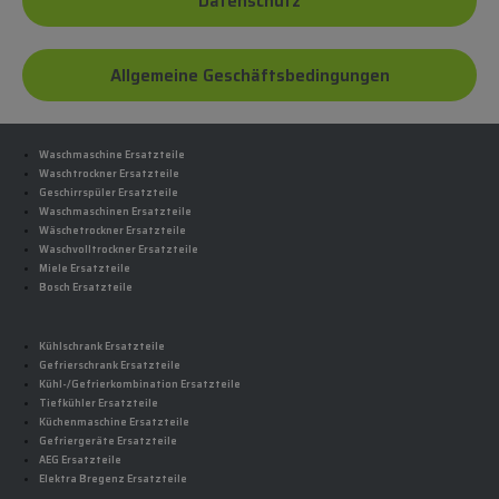
Datenschutz
Allgemeine Geschäftsbedingungen
Waschmaschine Ersatzteile
Waschtrockner Ersatzteile
Geschirrspüler Ersatzteile
Waschmaschinen Ersatzteile
Wäschetrockner Ersatzteile
Waschvolltrockner Ersatzteile
Miele Ersatzteile
Bosch Ersatzteile
Kühlschrank Ersatzteile
Gefrierschrank Ersatzteile
Kühl-/Gefrierkombination Ersatzteile
Tiefkühler Ersatzteile
Küchenmaschine Ersatzteile
Gefriergeräte Ersatzteile
AEG Ersatzteile
Elektra Bregenz Ersatzteile