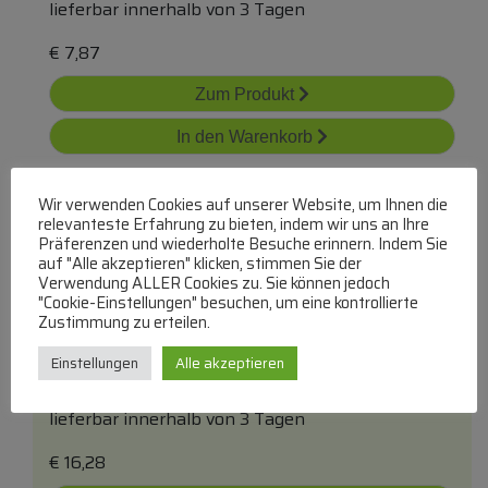
lieferbar innerhalb von 3 Tagen
€
7,87
Zum Produkt
In den Warenkorb
Wir verwenden Cookies auf unserer Website, um Ihnen die
relevanteste Erfahrung zu bieten, indem wir uns an Ihre
Präferenzen und wiederholte Besuche erinnern. Indem Sie
auf "Alle akzeptieren" klicken, stimmen Sie der
Verwendung ALLER Cookies zu. Sie können jedoch
"Cookie-Einstellungen" besuchen, um eine kontrollierte
Zustimmung zu erteilen.
Tae-F Adapterkabel Rj-45 8/ 2 Weiss 10m
Einstellungen
Alle akzeptieren
COM
TAE-F-Stecker/Westernstecker
lieferbar innerhalb von 3 Tagen
€
16,28