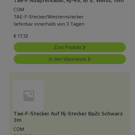
Tae-F Adapterkabel, Rj-45, 8/ 2, Weiss, 15m
COM
TAE-F-Stecker/Westernstecker
lieferbar innerhalb von 3 Tagen
€
17,12
Zum Produkt
In den Warenkorb
Tae-F-Stecker Auf Rj-Stecker 8p2c Schwarz
3m
COM