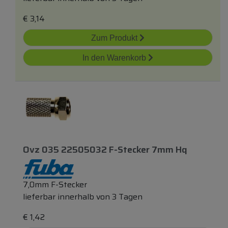
€
3,14
Zum Produkt
In den Warenkorb
Ovz 035 22505032 F-Stecker 7mm Hq
7,0mm F-Stecker
lieferbar innerhalb von 3 Tagen
€
1,42