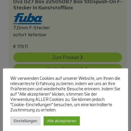
Ovz 027 Box 22505087 Box 100xpush-On F-
Stecker In Kunststoffbox
7,0mm F-Stecker
sofort lieferbar
€
119,11
Zum Produkt
In den Warenkorb
Wir verwenden Cookies auf unserer Website, um Ihnen die
relevanteste Erfahrung zu bieten, indem wir uns an Ihre
Präferenzen und wiederholte Besuche erinnern. Indem Sie
auf "Alle akzeptieren" klicken, stimmen Sie der
Verwendung ALLER Cookies zu. Sie können jedoch
"Cookie-Einstellungen" besuchen, um eine kontrollierte
Zustimmung zu erteilen.
Cfs 0-02 Cfs00002 F-Stecker 7,0mm
mit
Einstellungen
Alle akzeptieren
Dichtring Cfs0-02