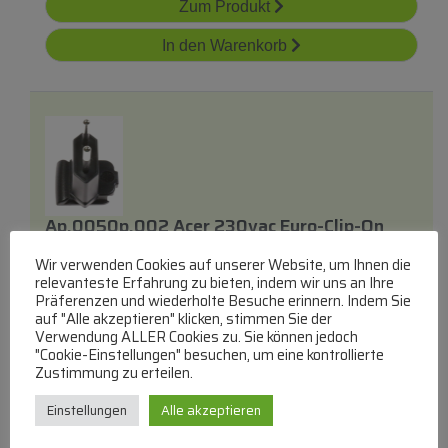
Zum Produkt
In den Warenkorb
Ap.0050p.002 Acer 230vac Euro-Clip-On
Adapter
Wir verwenden Cookies auf unserer Website, um Ihnen die
relevanteste Erfahrung zu bieten, indem wir uns an Ihre
Präferenzen und wiederholte Besuche erinnern. Indem Sie
Euro-Stecker
auf "Alle akzeptieren" klicken, stimmen Sie der
lieferbar innerhalb von 9 Wochen
Verwendung ALLER Cookies zu. Sie können jedoch
"Cookie-Einstellungen" besuchen, um eine kontrollierte
€
42,72
Zustimmung zu erteilen.
Zum Produkt
Einstellungen
Alle akzeptieren
In den Warenkorb