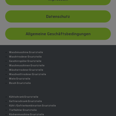
Datenschutz
Allgemeine Geschäftsbedingungen
Waschmaschine Ersatzteile
Waschtrockner Ersatzteile
Geschirrspüler Ersatzteile
Waschmaschinen Ersatzteile
Wäschetrockner Ersatzteile
Waschvolltrockner Ersatzteile
Miele Ersatzteile
Bosch Ersatzteile
Kühlschrank Ersatzteile
Gefrierschrank Ersatzteile
Kühl-/Gefrierkombination Ersatzteile
Tiefkühler Ersatzteile
Küchenmaschine Ersatzteile