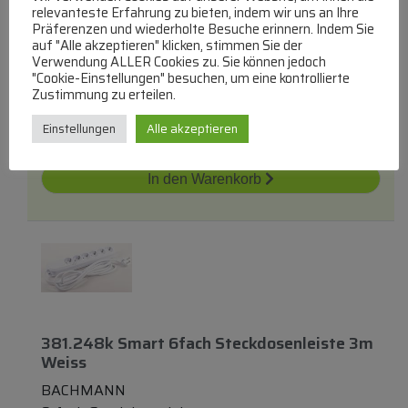
Steckdosenleiste 6-Fach Anthrazit 2m *ch*
relevanteste Erfahrung zu bieten, indem wir uns an Ihre
BRENNENSTUHL
Präferenzen und wiederholte Besuche erinnern. Indem Sie
auf "Alle akzeptieren" klicken, stimmen Sie der
6-fach Steckdosenleisten
Verwendung ALLER Cookies zu. Sie können jedoch
lieferbar innerhalb von 3 Tagen
"Cookie-Einstellungen" besuchen, um eine kontrollierte
Zustimmung zu erteilen.
€
63,44
Einstellungen
Alle akzeptieren
Zum Produkt
In den Warenkorb
381.248k Smart 6fach Steckdosenleiste 3m
Weiss
BACHMANN