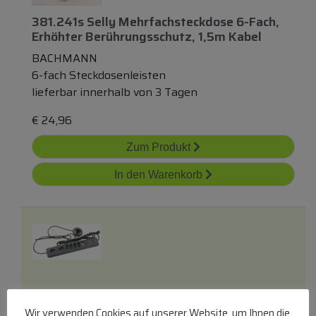
381.241s Selly Mehrfachsteckdose 6-Fach,
Erhöhter Berührungsschutz, 1,5m Kabel
BACHMANN
6-fach Steckdosenleisten
lieferbar innerhalb von 3 Tagen
€
24,96
Zum Produkt
In den Warenkorb
Eco-Line 1159452616 Comfort Switch
Wir verwenden Cookies auf unserer Website, um Ihnen die