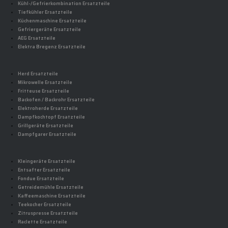
Kühl-/Gefrierkombination Ersatzteile
Tiefkühler Ersatzteile
Küchenmaschine Ersatzteile
Gefriergeräte Ersatzteile
AEG Ersatzteile
Elektra Bregenz Ersatzteile
Herd Ersatzteile
Mikrowelle Ersatzteile
Fritteuse Ersatzteile
Backofen / Backrohr Ersatzteile
Elektroherde Ersatzteile
Dampfkochtopf Ersatzteile
Grillgeräte Ersatzteile
Dampfgarer Ersatzteile
Kleingeräte Ersatzteile
Entsafter Ersatzteile
Fondue Ersatzteile
Getreidemühle Ersatzteile
Kaffeemaschine Ersatzteile
Teekocher Ersatzteile
Zitruspresse Ersatzteile
Raclette Ersatzteile