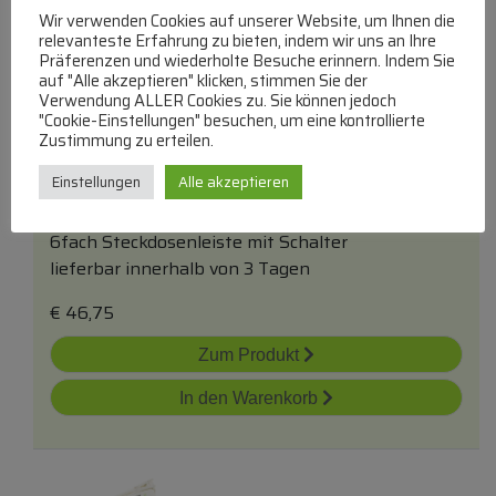
Wir verwenden Cookies auf unserer Website, um Ihnen die
relevanteste Erfahrung zu bieten, indem wir uns an Ihre
Präferenzen und wiederholte Besuche erinnern. Indem Sie
auf "Alle akzeptieren" klicken, stimmen Sie der
Verwendung ALLER Cookies zu. Sie können jedoch
"Cookie-Einstellungen" besuchen, um eine kontrollierte
Eco-Line Comfort Switch 1159450616
Zustimmung zu erteilen.
Steckdosenleiste 6-Fach Anthrazit 2m
mit
Fussschalter
Einstellungen
Alle akzeptieren
BRENNENSTUHL
6fach Steckdosenleiste mit Schalter
lieferbar innerhalb von 3 Tagen
€
46,75
Zum Produkt
In den Warenkorb