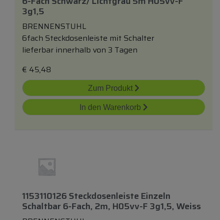
6-Fach Schwarz/ Lichtgrau 5m H05vv-F
3g1,5
BRENNENSTUHL
6fach Steckdosenleiste mit Schalter
lieferbar innerhalb von 3 Tagen
€
45,48
Zum Produkt
In den Warenkorb
1153110126 Steckdosenleiste Einzeln
Schaltbar 6-Fach, 2m, H05vv-F 3g1,5, Weiss