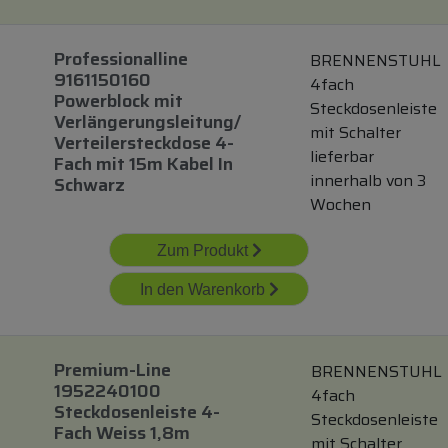
Professionalline
BRENNENSTUHL
9161150160
4fach
Powerblock
mit
Steckdosenleiste
Verlängerungsleitung/
mit Schalter
Verteilersteckdose 4-
lieferbar
Fach
mit
15m Kabel In
innerhalb von 3
Schwarz
Wochen
Zum Produkt
In den Warenkorb
Premium-Line
BRENNENSTUHL
1952240100
4fach
Steckdosenleiste 4-
Steckdosenleiste
Fach Weiss 1,8m
mit Schalter