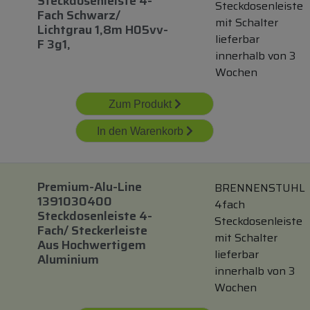
Steckdosenleiste 4-
Steckdosenleiste
Fach Schwarz/
mit Schalter
Lichtgrau 1,8m H05vv-
lieferbar
F 3g1,
innerhalb von 3
Wochen
Zum Produkt
In den Warenkorb
Premium-Alu-Line
BRENNENSTUHL
1391030400
4fach
Steckdosenleiste 4-
Steckdosenleiste
Fach/ Steckerleiste
mit Schalter
Aus Hochwertigem
lieferbar
Aluminium
innerhalb von 3
Wochen