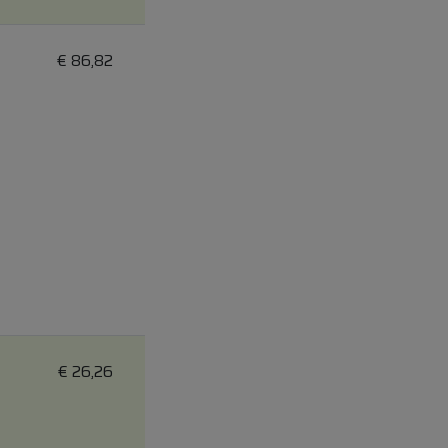
€
86,82
€
26,26