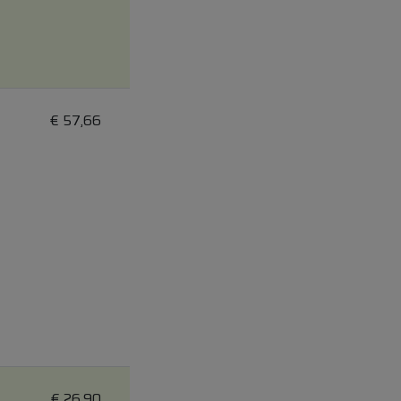
€
57,66
€
26,90