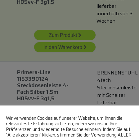
H05vv-F 3g1,5
lieferbar
innerhalb von 3
Wochen
Zum Produkt
In den Warenkorb
Primera-Line
BRENNENSTUHL
1153390124
4fach
Steckdosenleiste 4-
Steckdosenleiste
Fach Silber 1,5m
mit Schalter
H05vv-F 3g1,5
lieferbar
innerhalb von 3
Wochen
Wir verwenden Cookies auf unserer Website, um Ihnen die
relevanteste Erfahrung zu bieten, indem wir uns an Ihre
Präferenzen und wiederholte Besuche erinnern. Indem Sie auf
Zum Produkt
"Alle akzeptieren" klicken, stimmen Sie der Verwendung ALLER