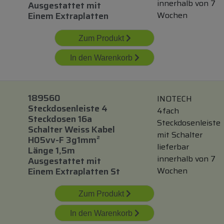
innerhalb von 7
Ausgestattet
mit
Einem Extraplatten
Wochen
Zum Produkt
In den Warenkorb
189560
INOTECH
Steckdosenleiste 4
4fach
Steckdosen 16a
Steckdosenleiste
Schalter Weiss Kabel
mit Schalter
H05vv-F 3g1mm²
lieferbar
Länge 1,5m
innerhalb von 7
Ausgestattet
mit
Einem Extraplatten St
Wochen
Zum Produkt
In den Warenkorb