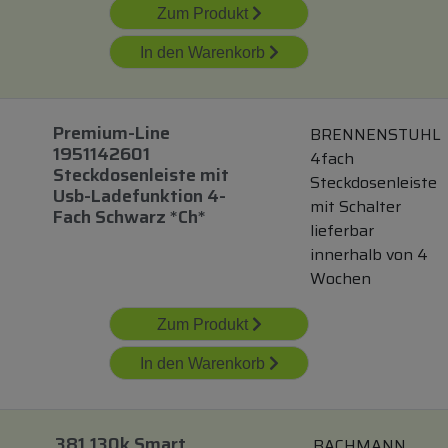
Zum Produkt
In den Warenkorb
Premium-Line
BRENNENSTUHL
1951142601
4fach
Steckdosenleiste
mit
Steckdosenleiste
Usb-Ladefunktion 4-
mit Schalter
Fach Schwarz *ch*
lieferbar
innerhalb von 4
Wochen
Zum Produkt
In den Warenkorb
381.130k Smart
BACHMANN