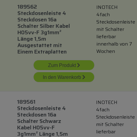
189562
INOTECH
Steckdosenleiste 4
4fach
Steckdosen 16a
Steckdosenleiste
Schalter Silber Kabel
mit Schalter
H05vv-F 3g1mm²
lieferbar
Länge 1,5m
innerhalb von 7
Ausgestattet
mit
Einem Extraplatten
Wochen
Zum Produkt
In den Warenkorb
189561
INOTECH
Steckdosenleiste 4
4fach
Steckdosen 16a
Steckdosenleiste
Schalter Schwarz
mit Schalter
Kabel H05vv-F
lieferbar
3g1mm² Länge 1,5m