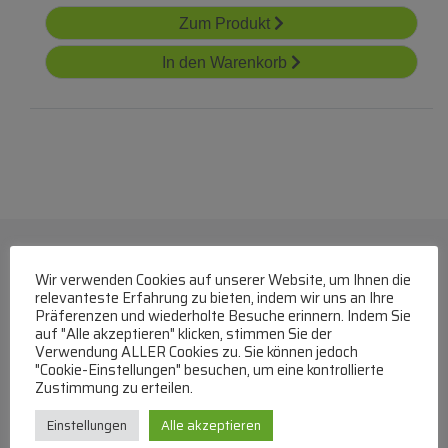
Zum Produkt
In den Warenkorb
Wir verwenden Cookies auf unserer Website, um Ihnen die
relevanteste Erfahrung zu bieten, indem wir uns an Ihre
Präferenzen und wiederholte Besuche erinnern. Indem Sie
auf "Alle akzeptieren" klicken, stimmen Sie der
Verwendung ALLER Cookies zu. Sie können jedoch
"Cookie-Einstellungen" besuchen, um eine kontrollierte
WhatsApp
Zustimmung zu erteilen.
Mit WhatsApp Kontakt mit dem Service Team
Einstellungen
Alle akzeptieren
aufnehmen