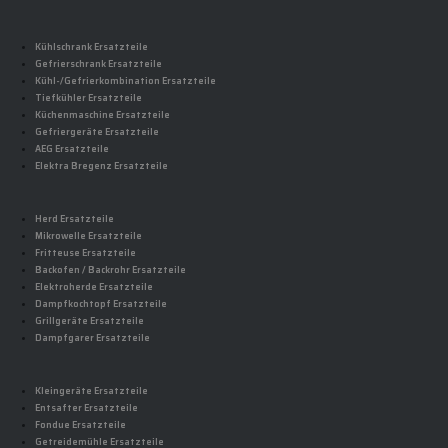
Kühlschrank Ersatzteile
Gefrierschrank Ersatzteile
Kühl-/Gefrierkombination Ersatzteile
Tiefkühler Ersatzteile
Küchenmaschine Ersatzteile
Gefriergeräte Ersatzteile
AEG Ersatzteile
Elektra Bregenz Ersatzteile
Herd Ersatzteile
Mikrowelle Ersatzteile
Fritteuse Ersatzteile
Backofen / Backrohr Ersatzteile
Elektroherde Ersatzteile
Dampfkochtopf Ersatzteile
Grillgeräte Ersatzteile
Dampfgarer Ersatzteile
Kleingeräte Ersatzteile
Entsafter Ersatzteile
Fondue Ersatzteile
Getreidemühle Ersatzteile