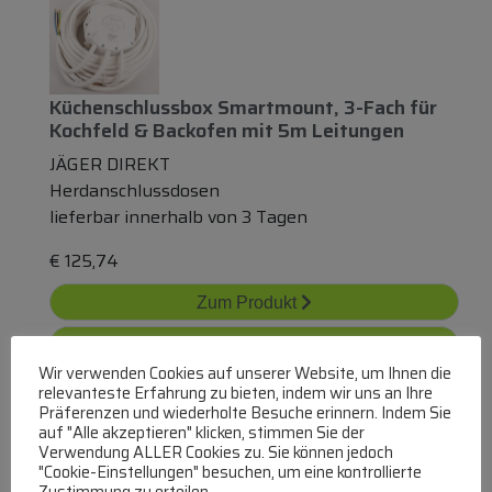
Küchenschlussbox Smartmount, 3-Fach
für
Kochfeld & Backofen
mit
5m Leitungen
JÄGER DIREKT
Herdanschlussdosen
lieferbar innerhalb von 3 Tagen
€
125,74
Zum Produkt
In den Warenkorb
Wir verwenden Cookies auf unserer Website, um Ihnen die
relevanteste Erfahrung zu bieten, indem wir uns an Ihre
Präferenzen und wiederholte Besuche erinnern. Indem Sie
auf "Alle akzeptieren" klicken, stimmen Sie der
Verwendung ALLER Cookies zu. Sie können jedoch
"Cookie-Einstellungen" besuchen, um eine kontrollierte
Zustimmung zu erteilen.