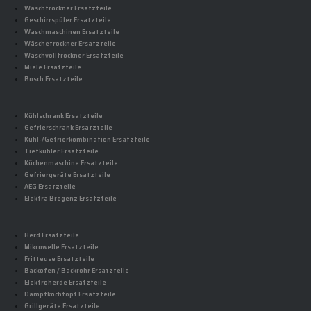
Waschtrockner Ersatzteile
Geschirrspüler Ersatzteile
Waschmaschinen Ersatzteile
Wäschetrockner Ersatzteile
Waschvolltrockner Ersatzteile
Miele Ersatzteile
Bosch Ersatzteile
Kühlschrank Ersatzteile
Gefrierschrank Ersatzteile
Kühl-/Gefrierkombination Ersatzteile
Tiefkühler Ersatzteile
Küchenmaschine Ersatzteile
Gefriergeräte Ersatzteile
AEG Ersatzteile
Elektra Bregenz Ersatzteile
Herd Ersatzteile
Mikrowelle Ersatzteile
Fritteuse Ersatzteile
Backofen / Backrohr Ersatzteile
Elektroherde Ersatzteile
Dampfkochtopf Ersatzteile
Grillgeräte Ersatzteile