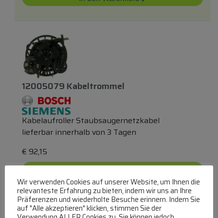
12005079 Kabeltrommel
Kabelaufroller Staubsaugernetzkabel
lieferbar innerhalb von 3 Tagen
€
92,15
Zum Produkt
Wir verwenden Cookies auf unserer Website, um Ihnen die
relevanteste Erfahrung zu bieten, indem wir uns an Ihre
In den Warenkorb
Präferenzen und wiederholte Besuche erinnern. Indem Sie
auf "Alle akzeptieren" klicken, stimmen Sie der
Verwendung ALLER Cookies zu. Sie können jedoch