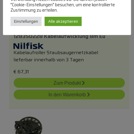
"Cookie-Einstellungen" besuchen, um eine kontrollierte
Zustimmung zu erteilen.
Einstellungen
Alle akzeptieren
128350228 Kabelaufwicklung 8m Eu
Kabelaufroller Staubsaugernetzkabel
lieferbar innerhalb von 3 Tagen
€
67,31
Zum Produkt
In den Warenkorb