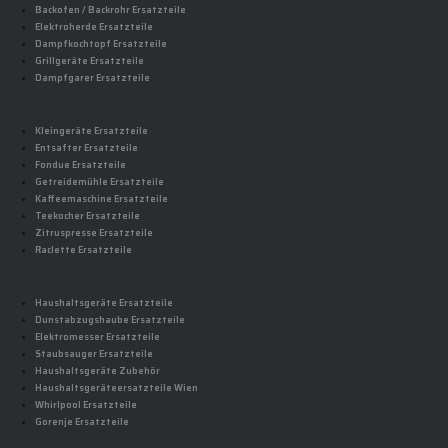
Backofen / Backrohr Ersatzteile
Elektroherde Ersatzteile
Dampfkochtopf Ersatzteile
Grillgeräte Ersatzteile
Dampfgarer Ersatzteile
Kleingeräte Ersatzteile
Entsafter Ersatzteile
Fondue Ersatzteile
Getreidemühle Ersatzteile
Kaffeemaschine Ersatzteile
Teekocher Ersatzteile
Zitruspresse Ersatzteile
Raclette Ersatzteile
Haushaltsgeräte Ersatzteile
Dunstabzugshaube Ersatzteile
Elektromesser Ersatzteile
Staubsauger Ersatzteile
Haushaltsgeräte Zubehör
Haushaltsgeräteersatzteile Wien
Whirlpool Ersatzteile
Gorenje Ersatzteile