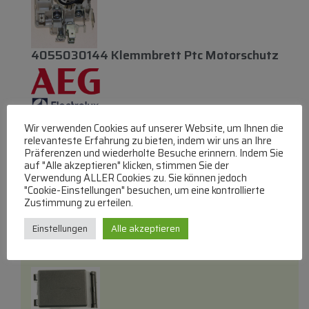
4055030144 Klemmbrett Ptc Motorschutz
Klemmbretter
Wir verwenden Cookies auf unserer Website, um Ihnen die
lieferbar innerhalb von 3 Tagen
relevanteste Erfahrung zu bieten, indem wir uns an Ihre
Präferenzen und wiederholte Besuche erinnern. Indem Sie
€
47,09
auf "Alle akzeptieren" klicken, stimmen Sie der
Verwendung ALLER Cookies zu. Sie können jedoch
"Cookie-Einstellungen" besuchen, um eine kontrollierte
Zum Produkt
Zustimmung zu erteilen.
In den Warenkorb
Einstellungen
Alle akzeptieren