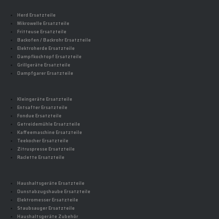
Herd Ersatzteile
Mikrowelle Ersatzteile
Fritteuse Ersatzteile
Backofen / Backrohr Ersatzteile
Elektroherde Ersatzteile
Dampfkochtopf Ersatzteile
Grillgeräte Ersatzteile
Dampfgarer Ersatzteile
Kleingeräte Ersatzteile
Entsafter Ersatzteile
Fondue Ersatzteile
Getreidemühle Ersatzteile
Kaffeemaschine Ersatzteile
Teekocher Ersatzteile
Zitruspresse Ersatzteile
Raclette Ersatzteile
Haushaltsgeräte Ersatzteile
Dunstabzugshaube Ersatzteile
Elektromesser Ersatzteile
Staubsauger Ersatzteile
Haushaltsgeräte Zubehör