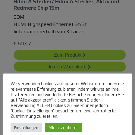
Hdmi A Stecker/ Hdmi A Stecker, Aktiv
mit
Redmere Chip 15m
COM
HDMI Highspeed Ethernet St/St
lieferbar innerhalb von 3 Tagen
€
60,47
Zum Produkt
In den Warenkorb
Wir verwenden Cookies auf unserer Website, um Ihnen die
relevanteste Erfahrung zu bieten, indem wir uns an Ihre
Präferenzen und wiederholte Besuche erinnern. Indem Sie
auf "Alle akzeptieren" klicken, stimmen Sie der
Verwendung ALLER Cookies zu. Sie können jedoch
"Cookie-Einstellungen" besuchen, um eine kontrollierte
Zustimmung zu erteilen.
Hdmi A Stecker/ Hdmi A Stecker, Aktiv
mit
Redmere Chip 20m
Einstellungen
Alle akzeptieren