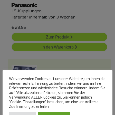
LS-Kupplungen
lieferbar innerhalb von 3 Wochen
€
28,55
Zum Produkt
In den Warenkorb
Wir verwenden Cookies auf unserer Website, um Ihnen die
relevanteste Erfahrung zu bieten, indem wir uns an Ihre
Präferenzen und wiederholte Besuche erinnern. Indem Sie
auf "Alle akzeptieren" klicken, stimmen Sie der
646710022000m Anschluss - Spk Anschluss
Verwendung ALLER Cookies zu. Sie können jedoch
T7438-A
"Cookie-Einstellungen" besuchen, um eine kontrollierte
Zustimmung zu erteilen.
SOUND UNITED
LS-Klemmanschluss