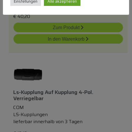
Einstellungen
Alle akzeptieren
lieferbar innerhalb von 9 Wochen
€
40,20
Zum Produkt
In den Warenkorb
Ls-Kupplung Auf Kupplung 4-Pol.
Verriegelbar
COM
LS-Kupplungen
lieferbar innerhalb von 3 Tagen