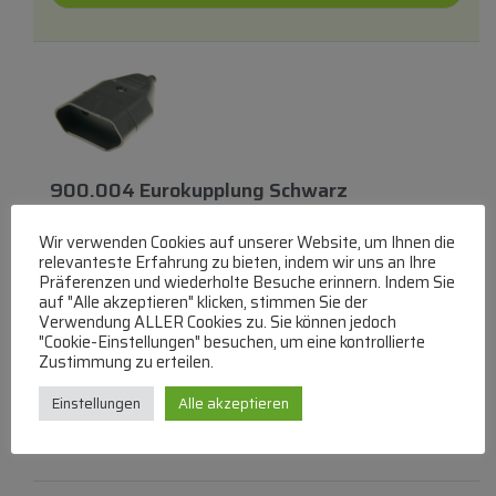
900.004 Eurokupplung Schwarz
Kunststoffausführung
mit
Schraubklemmen
Wir verwenden Cookies auf unserer Website, um Ihnen die
BACHMANN
relevanteste Erfahrung zu bieten, indem wir uns an Ihre
Eurokupplungen
Präferenzen und wiederholte Besuche erinnern. Indem Sie
lieferbar innerhalb von 3 Tagen
auf "Alle akzeptieren" klicken, stimmen Sie der
Verwendung ALLER Cookies zu. Sie können jedoch
"Cookie-Einstellungen" besuchen, um eine kontrollierte
€
14,17
Zustimmung zu erteilen.
Zum Produkt
Einstellungen
Alle akzeptieren
In den Warenkorb