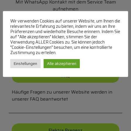
Mit WhatsApp Kontakt mit dem Service Team
aufnehmen
(MO-DO 8-17, FR 8-15 Uhr,
+43 1 267 67 60
)
Wir verwenden Cookies auf unserer Website, um Ihnen die
relevanteste Erfahrung zu bieten, indem wir uns an Ihre
Bei uns können Sie bezahlen per:
Präferenzen und wiederholte Besuche erinnern. Indem Sie
auf "Alle akzeptieren" klicken, stimmen Sie der
Überweisung
PayPal
VISA
Verwendung ALLER Cookies zu. Sie können jedoch
"Cookie-Einstellungen" besuchen, um eine kontrollierte
MasterCard
Zustimmung zu erteilen.
Einstellungen
Alle akzeptieren
FAQ
Häufige Fragen zu unserer Website werden in
unserer FAQ beantwortet
Elektra Bregenz