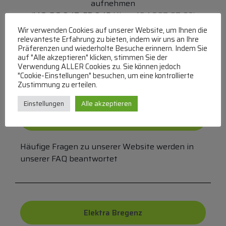
aufnehmen
(MO-DO 8-17, FR 8-15 Uhr,
+43 1 267 67 60
)
Wir verwenden Cookies auf unserer Website, um Ihnen die
Bei uns können Sie bezahlen per:
relevanteste Erfahrung zu bieten, indem wir uns an Ihre
Präferenzen und wiederholte Besuche erinnern. Indem Sie
auf "Alle akzeptieren" klicken, stimmen Sie der
Überweisung
PayPal
VISA
Verwendung ALLER Cookies zu. Sie können jedoch
MasterCard
"Cookie-Einstellungen" besuchen, um eine kontrollierte
Zustimmung zu erteilen.
Einstellungen
Alle akzeptieren
FAQ
Häufige Fragen zu unserer Website werden in
unserer FAQ beantwortet
Elektra Bregenz