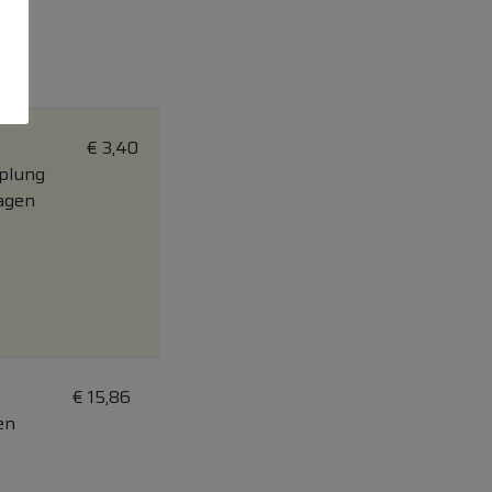
€
3,40
pplung
Tagen
€
15,86
en