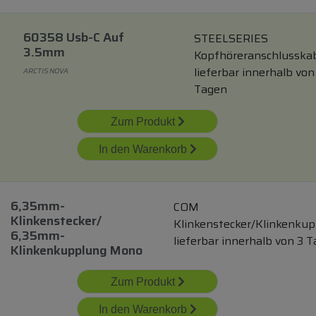
60358 Usb-C Auf
STEELSERIES
3.5mm
Kopfhöreranschlusska
lieferbar innerhalb von
ARCTIS NOVA
Tagen
Zum Produkt
In den Warenkorb
6,35mm-
COM
Klinkenstecker/
Klinkenstecker/Klinkenku
6,35mm-
lieferbar innerhalb von 3 
Klinkenkupplung Mono
Zum Produkt
In den Warenkorb