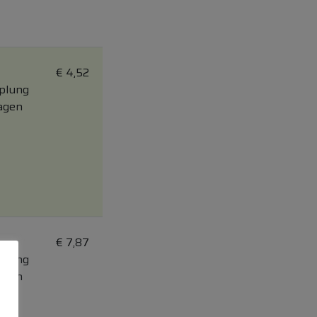
€
4,52
pplung
Tagen
€
7,87
pplung
Tagen