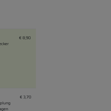
€
8,90
ecker
€
3,70
pplung
Tagen