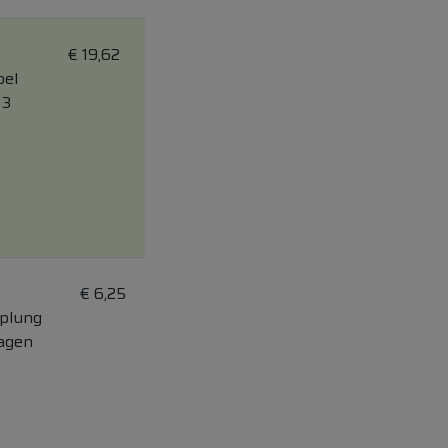
€
19,62
bel
 3
€
6,25
pplung
Tagen