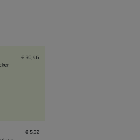
€
30,46
cker
€
5,32
pplung