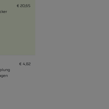
€
20,65
cker
€
4,82
pplung
Tagen