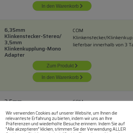
In den Warenkorb
6,35mm
COM
Klinkenstecker-Stereo/
Klinkenstecker/Klinkenku
3,5mm
lieferbar innerhalb von 3 
Klinkenkupplung-Mono
Adapter
Zum Produkt
In den Warenkorb
3,5mm-
COM
Klinkenstecker/
Klinkenstecker/Klinkenku
Wir verwenden Cookies auf unserer Website, um Ihnen die
3,5mm-
lieferbar innerhalb von 3 
relevanteste Erfahrung zu bieten, indem wir uns an Ihre
Klinkenkupplung 1,8m,
Präferenzen und wiederholte Besuche erinnern. Indem Sie auf
Weiss
"Alle akzeptieren" klicken, stimmen Sie der Verwendung ALLER