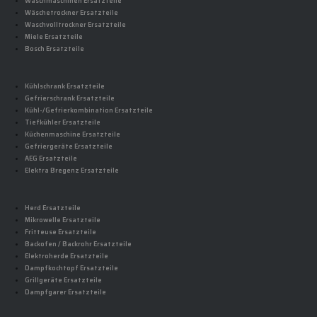
Waschmaschinen Ersatzteile
Wäschetrockner Ersatzteile
Waschvolltrockner Ersatzteile
Miele Ersatzteile
Bosch Ersatzteile
Kühlschrank Ersatzteile
Gefrierschrank Ersatzteile
Kühl-/Gefrierkombination Ersatzteile
Tiefkühler Ersatzteile
Küchenmaschine Ersatzteile
Gefriergeräte Ersatzteile
AEG Ersatzteile
Elektra Bregenz Ersatzteile
Herd Ersatzteile
Mikrowelle Ersatzteile
Fritteuse Ersatzteile
Backofen / Backrohr Ersatzteile
Elektroherde Ersatzteile
Dampfkochtopf Ersatzteile
Grillgeräte Ersatzteile
Dampfgarer Ersatzteile