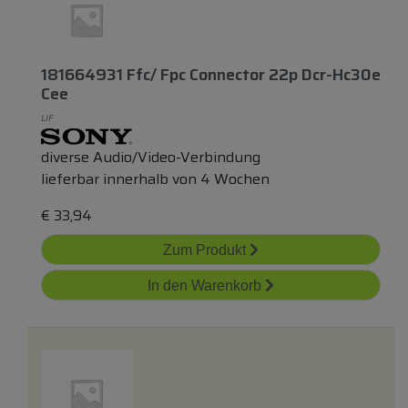
181664931 Ffc/ Fpc Connector 22p Dcr-Hc30e
Cee
LIF
diverse Audio/Video-Verbindung
lieferbar innerhalb von 4 Wochen
€
33,94
Zum Produkt
In den Warenkorb