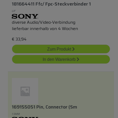
181664411 Ffc/ Fpc-Steckverbinder 1
LIF
diverse Audio/Video-Verbindung
lieferbar innerhalb von 4 Wochen
€
33,94
Zum Produkt
In den Warenkorb
169155051 Pin, Connector (sm
1.5MM