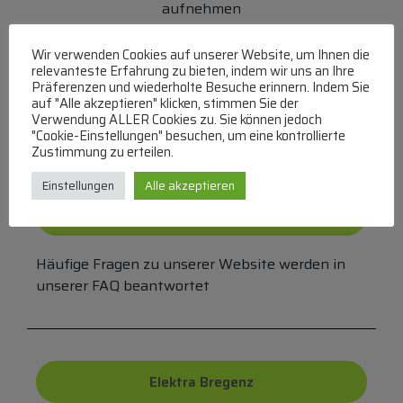
aufnehmen
(MO-DO 8-17, FR 8-15 Uhr,
+43 1 267 67 60
)
Wir verwenden Cookies auf unserer Website, um Ihnen die
Bei uns können Sie bezahlen per:
relevanteste Erfahrung zu bieten, indem wir uns an Ihre
Präferenzen und wiederholte Besuche erinnern. Indem Sie
auf "Alle akzeptieren" klicken, stimmen Sie der
Überweisung
PayPal
VISA
Verwendung ALLER Cookies zu. Sie können jedoch
MasterCard
"Cookie-Einstellungen" besuchen, um eine kontrollierte
Zustimmung zu erteilen.
Einstellungen
Alle akzeptieren
FAQ
Häufige Fragen zu unserer Website werden in
unserer FAQ beantwortet
Elektra Bregenz