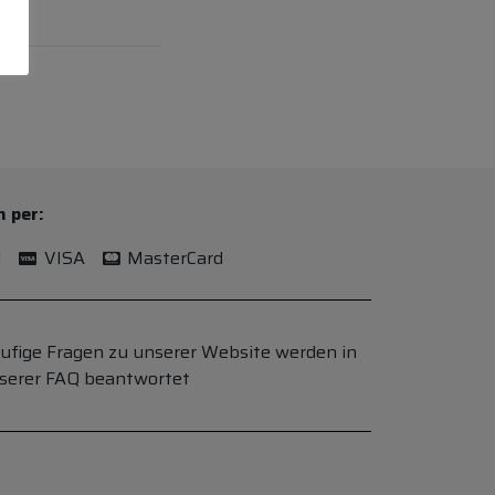
n per:
l
VISA
MasterCard
ufige Fragen zu unserer Website werden in
serer FAQ beantwortet