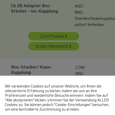
Cb 26 Adapter Bnc-
ASCI
Stecker - Iec-Kupplung
BNC-
Stecker/Koaxkupplu
sofort lieferbar
Zum Produkt
In den Warenkorb
Bnc-Stecker/ Koax-
COM
Kupplung
BNC-
Stecker/Koaxkupplu
lieferbar innerhalb 
Wir verwenden Cookies auf unserer Website, um Ihnen die
relevanteste Erfahrung zu bieten, indem wir uns an Ihre
3 Tagen
Präferenzen und wiederholte Besuche erinnern. Indem Sie auf
"Alle akzeptieren" klicken, stimmen Sie der Verwendung ALLER
Cookies zu. Sie können jedoch "Cookie-Einstellungen" besuchen,
Zum Produkt
um eine kontrollierte Zustimmung zu erteilen.
In den Warenkorb