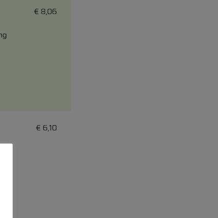
€
8,06
ng
€
6,10
ng
von