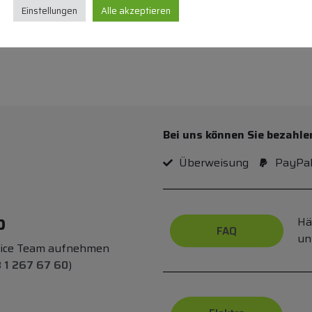
Einstellungen
Alle akzeptieren
Bei uns können Sie bezahle
Überweisung
PayPa
p
Hä
FAQ
un
vice Team aufnehmen
 1 267 67 60
)