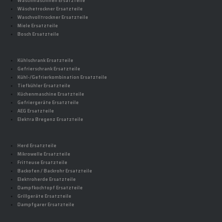
Waschmaschinen Ersatzteile
Wäschetrockner Ersatzteile
Waschvolltrockner Ersatzteile
Miele Ersatzteile
Bosch Ersatzteile
Kühlschrank Ersatzteile
Gefrierschrank Ersatzteile
Kühl-/Gefrierkombination Ersatzteile
Tiefkühler Ersatzteile
Küchenmaschine Ersatzteile
Gefriergeräte Ersatzteile
AEG Ersatzteile
Elektra Bregenz Ersatzteile
Herd Ersatzteile
Mikrowelle Ersatzteile
Fritteuse Ersatzteile
Backofen / Backrohr Ersatzteile
Elektroherde Ersatzteile
Dampfkochtopf Ersatzteile
Grillgeräte Ersatzteile
Dampfgarer Ersatzteile