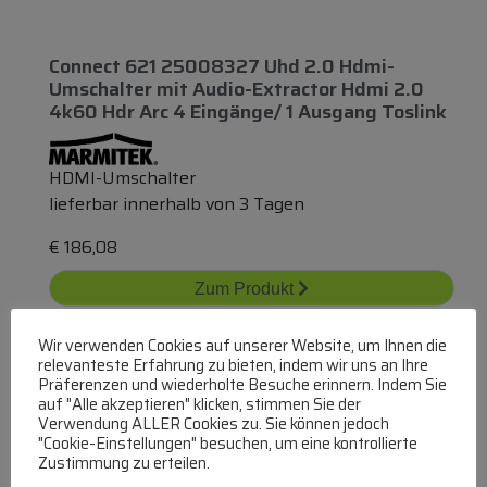
Connect 621 25008327 Uhd 2.0 Hdmi-
Umschalter
mit
Audio-Extractor Hdmi 2.0
4k60 Hdr Arc 4 Eingänge/ 1 Ausgang Toslink
HDMI-Umschalter
lieferbar innerhalb von 3 Tagen
€
186,08
Zum Produkt
In den Warenkorb
Wir verwenden Cookies auf unserer Website, um Ihnen die
relevanteste Erfahrung zu bieten, indem wir uns an Ihre
Präferenzen und wiederholte Besuche erinnern. Indem Sie
auf "Alle akzeptieren" klicken, stimmen Sie der
Verwendung ALLER Cookies zu. Sie können jedoch
"Cookie-Einstellungen" besuchen, um eine kontrollierte
Zustimmung zu erteilen.