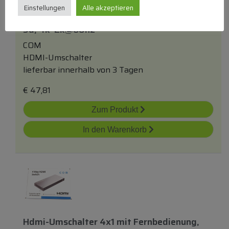
Einstellungen
Alle akzeptieren
Hdmi 2.0 Umschalter, 5eingänge/ 1ausgang,
3d, 4k*2k@60hz
COM
HDMI-Umschalter
lieferbar innerhalb von 3 Tagen
€
47,81
Zum Produkt
In den Warenkorb
Hdmi-Umschalter 4x1
mit
Fernbedienung,