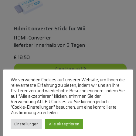
Hdmi Converter Stick
für
Wii
HDMI-Converter
lieferbar innerhalb von 3 Tagen
€
18,50
Zum Produkt
Wir verwenden Cookies auf unserer Website, um Ihnen die
In den Warenkorb
relevanteste Erfahrung zu bieten, indem wir uns an Ihre
Präferenzen und wiederholte Besuche erinnern. Indem Sie
auf "Alle akzeptieren" klicken, stimmen Sie der
Verwendung ALLER Cookies zu. Sie können jedoch
"Cookie-Einstellungen" besuchen, um eine kontrollierte
Zustimmung zu erteilen.
Einstellungen
Alle akzeptieren
Hdmi Zu Vga Audio Konverter