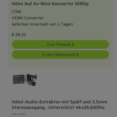
Hdmi Auf Av-Mini-Konverter 1080p
COM
HDMI-Converter
lieferbar innerhalb von 3 Tagen
€
26,33
Zum Produkt
In den Warenkorb
Hdmi-Audio-Extraktor
mit
Spdif
und
3,5mm
Stereoausgang , Unterstützt 4kx2k@60hz
ARC-FÄHIG