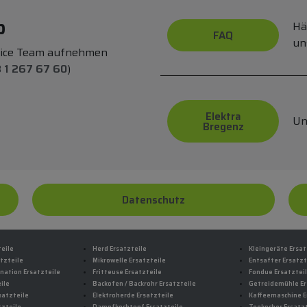
p
Hä
FAQ
un
vice Team aufnehmen
 1 267 67 60
)
Elektra
Un
Bregenz
Datenschutz
teile
Herd Ersatzteile
Kleingeräte Ersat
tzteile
Mikrowelle Ersatzteile
Entsafter Ersatzt
nation Ersatzteile
Fritteuse Ersatzteile
Fondue Ersatztei
ile
Backofen / Backrohr Ersatzteile
Getreidemühle Er
satzteile
Elektroherde Ersatzteile
Kaffeemaschine E