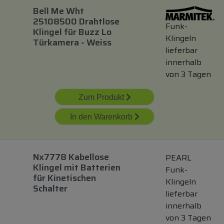
Bell Me Wht
25108500 Drahtlose
Funk-
Klingel
für
Buzz Lo
Klingeln
Türkamera - Weiss
lieferbar
innerhalb
von 3 Tagen
Zum Produkt
In den Warenkorb
Nx7778 Kabellose
PEARL
Klingel
mit
Batterien
Funk-
für
Kinetischen
Klingeln
Schalter
lieferbar
innerhalb
von 3 Tagen