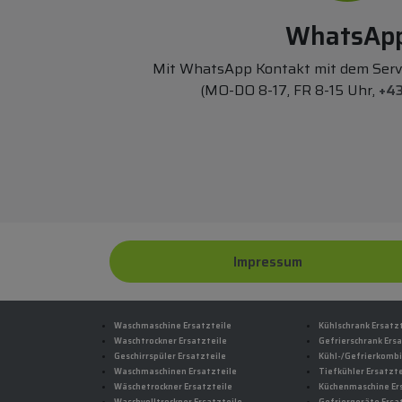
WhatsAp
Mit WhatsApp Kontakt mit dem Ser
(MO-DO 8-17, FR 8-15 Uhr,
+43
Impressum
Waschmaschine Ersatzteile
Kühlschrank Ersatz
Waschtrockner Ersatzteile
Gefrierschrank Ersa
Geschirrspüler Ersatzteile
Kühl-/Gefrierkombi
Waschmaschinen Ersatzteile
Tiefkühler Ersatzte
Wäschetrockner Ersatzteile
Küchenmaschine Er