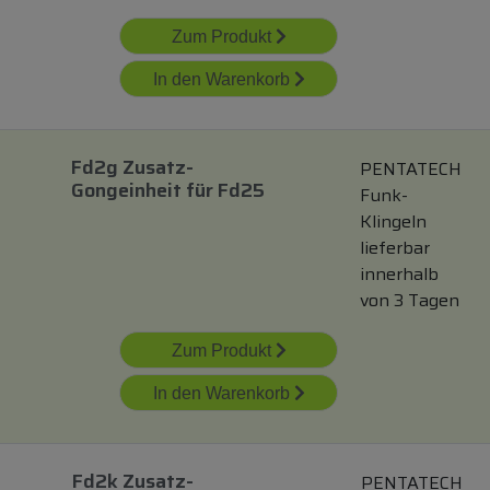
Zum Produkt
In den Warenkorb
Fd2g Zusatz-
PENTATECH
Gongeinheit
für
Fd25
Funk-
Klingeln
lieferbar
innerhalb
von 3 Tagen
Zum Produkt
In den Warenkorb
Fd2k Zusatz-
PENTATECH