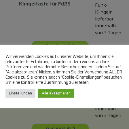
Klingeltaste
für
Fd25
Funk-
Klingeln
lieferbar
innerhalb
von 3 Tagen
Zum Produkt
Wir verwenden Cookies auf unserer Website, um Ihnen die
In den Warenkorb
relevanteste Erfahrung zu bieten, indem wir uns an Ihre
Präferenzen und wiederholte Besuche erinnern. Indem Sie auf
"Alle akzeptieren" klicken, stimmen Sie der Verwendung ALLER
Cookies zu. Sie können jedoch "Cookie-Einstellungen" besuchen,
Nx5776 Kabellose
PEARL
um eine kontrollierte Zustimmung zu erteilen.
Türklingel
mit
Funk-
Batterien Mobil
mit
Einstellungen
Alle akzeptieren
Klingeln
Akustischem
und
lieferbar
Visuellem Signal
innerhalb
von 3 Tagen
Zum Produkt