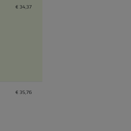
€
34,37
€
35,76