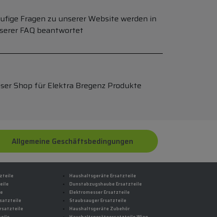
ufige Fragen zu unserer Website werden in
serer FAQ beantwortet
ser Shop für Elektra Bregenz Produkte
Allgemeine Geschäftsbedingungen
zteile
Haushaltsgeräte Ersatzteile
eile
Dunstabzugshaube Ersatzteile
le
Elektromesser Ersatzteile
satzteile
Staubsauger Ersatzteile
rsatzteile
Haushaltsgeräte Zubehör