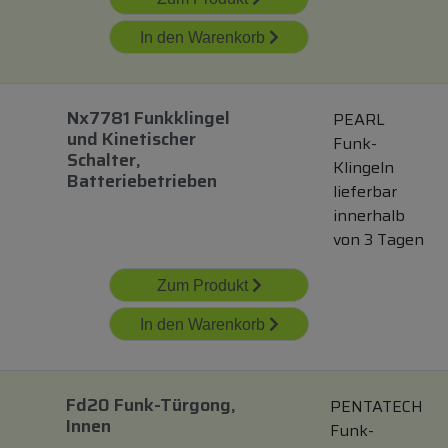
In den Warenkorb
Nx7781 Funkklingel
PEARL
und
Kinetischer
Funk-
Schalter,
Klingeln
Batteriebetrieben
lieferbar
innerhalb
von 3 Tagen
Zum Produkt
In den Warenkorb
Fd20 Funk-Türgong,
PENTATECH
Innen
Funk-