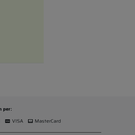
n per:
l
VISA
MasterCard