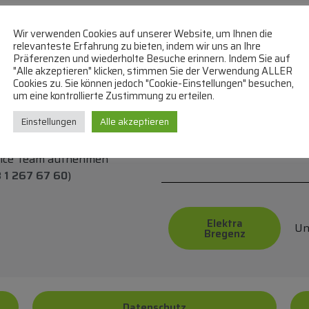
Wir verwenden Cookies auf unserer Website, um Ihnen die
relevanteste Erfahrung zu bieten, indem wir uns an Ihre
Bei uns können Sie bezahle
Präferenzen und wiederholte Besuche erinnern. Indem Sie auf
"Alle akzeptieren" klicken, stimmen Sie der Verwendung ALLER
Überweisung
PayPa
Cookies zu. Sie können jedoch "Cookie-Einstellungen" besuchen,
um eine kontrollierte Zustimmung zu erteilen.
Einstellungen
Alle akzeptieren
p
Hä
FAQ
un
vice Team aufnehmen
 1 267 67 60
)
Elektra
Un
Bregenz
Datenschutz