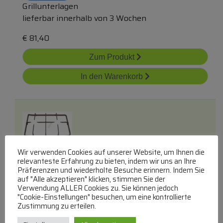
Grillunterlagen
lieferbar innerhalb von 3 Wochen
€
81,40
Zum Produkt
In den Warenkorb
Wir verwenden Cookies auf unserer Website, um Ihnen die
relevanteste Erfahrung zu bieten, indem wir uns an Ihre
81224014 Gusseisenrost 2gas Sx/ Dx
Präferenzen und wiederholte Besuche erinnern. Indem Sie
auf "Alle akzeptieren" klicken, stimmen Sie der
Verwendung ALLER Cookies zu. Sie können jedoch
"Cookie-Einstellungen" besuchen, um eine kontrollierte
Zustimmung zu erteilen.
Grillunterlagen
lieferbar innerhalb von 4 Wochen