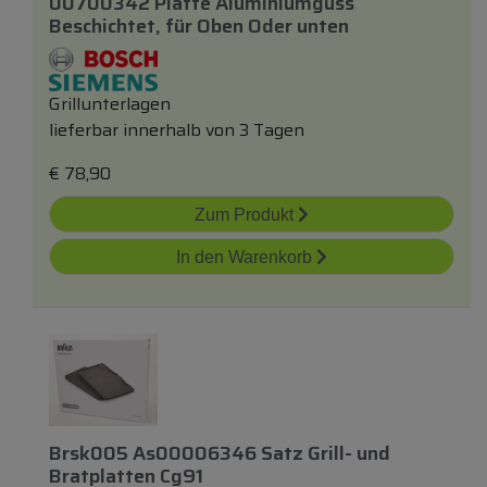
00700342 Platte Aluminiumguss
Beschichtet,
für
Oben Oder
unten
Grillunterlagen
lieferbar innerhalb von 3 Tagen
€
78,90
Zum Produkt
In den Warenkorb
Brsk005 As00006346 Satz Grill-
und
Bratplatten Cg91