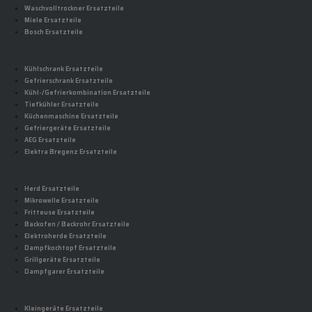
Waschvolltrockner Ersatzteile
Miele Ersatzteile
Bosch Ersatzteile
Kühlschrank Ersatzteile
Gefrierschrank Ersatzteile
Kühl-/Gefrierkombination Ersatzteile
Tiefkühler Ersatzteile
Küchenmaschine Ersatzteile
Gefriergeräte Ersatzteile
AEG Ersatzteile
Elektra Bregenz Ersatzteile
Herd Ersatzteile
Mikrowelle Ersatzteile
Fritteuse Ersatzteile
Backofen / Backrohr Ersatzteile
Elektroherde Ersatzteile
Dampfkochtopf Ersatzteile
Grillgeräte Ersatzteile
Dampfgarer Ersatzteile
Kleingeräte Ersatzteile