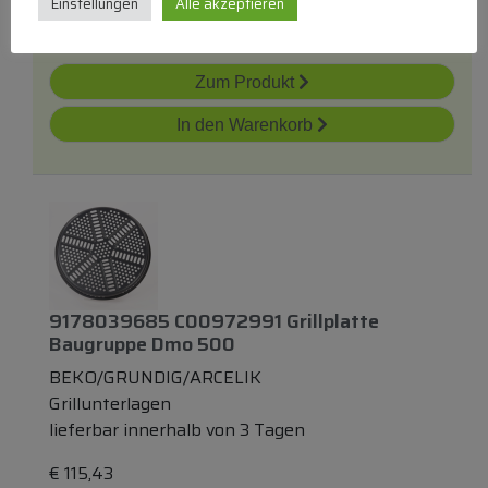
Einstellungen
Alle akzeptieren
€
32,21
Zum Produkt
In den Warenkorb
9178039685 C00972991 Grillplatte
Baugruppe Dmo 500
BEKO/GRUNDIG/ARCELIK
Grillunterlagen
lieferbar innerhalb von 3 Tagen
€
115,43