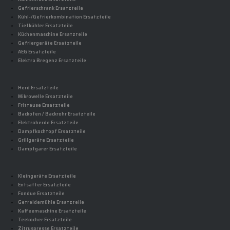
Gefrierschrank Ersatzteile
Kühl-/Gefrierkombination Ersatzteile
Tiefkühler Ersatzteile
Küchenmaschine Ersatzteile
Gefriergeräte Ersatzteile
AEG Ersatzteile
Elektra Bregenz Ersatzteile
Herd Ersatzteile
Mikrowelle Ersatzteile
Fritteuse Ersatzteile
Backofen / Backrohr Ersatzteile
Elektroherde Ersatzteile
Dampfkochtopf Ersatzteile
Grillgeräte Ersatzteile
Dampfgarer Ersatzteile
Kleingeräte Ersatzteile
Entsafter Ersatzteile
Fondue Ersatzteile
Getreidemühle Ersatzteile
Kaffeemaschine Ersatzteile
Teekocher Ersatzteile
Zitruspresse Ersatzteile