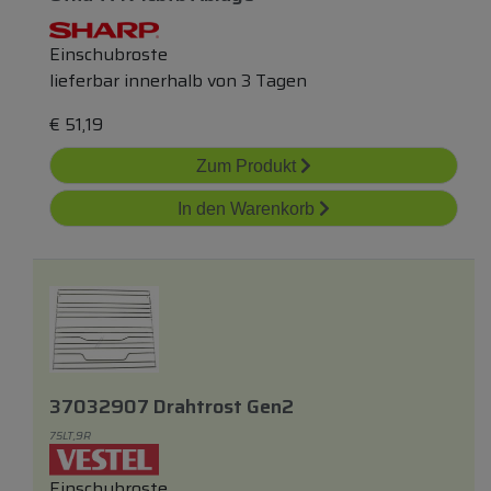
Einschubroste
lieferbar innerhalb von 3 Tagen
€
51,19
Zum Produkt
In den Warenkorb
37032907 Drahtrost Gen2
75LT,9R
Einschubroste