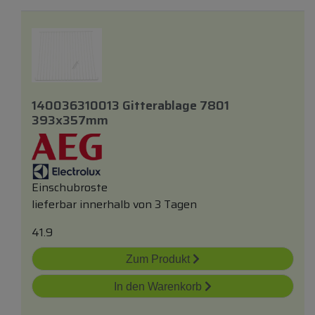
140036310013 Gitterablage 7801
393x357mm
Einschubroste
lieferbar innerhalb von 3 Tagen
41.9
Zum Produkt
In den Warenkorb