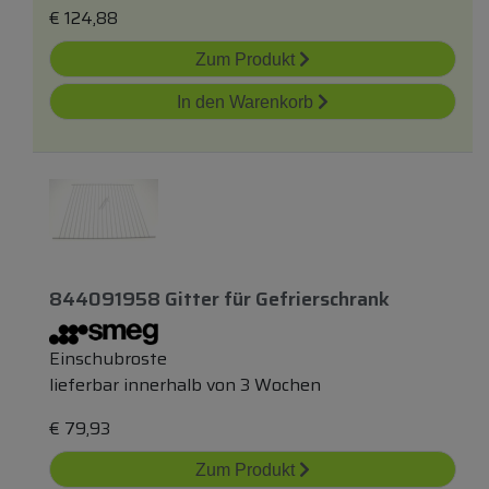
€
124,88
Zum Produkt
In den Warenkorb
844091958 Gitter
für
Gefrierschrank
Einschubroste
lieferbar innerhalb von 3 Wochen
€
79,93
Zum Produkt