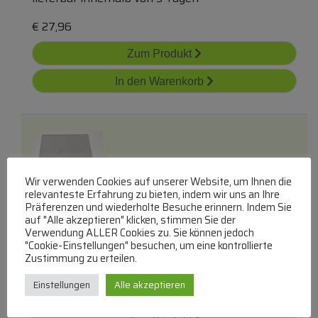
€
27,96
Zum Produkt
In den Warenkorb
Wir verwenden Cookies auf unserer Website, um Ihnen die
relevanteste Erfahrung zu bieten, indem wir uns an Ihre
Präferenzen und wiederholte Besuche erinnern. Indem Sie
A012d3c00bp Ablage
auf "Alle akzeptieren" klicken, stimmen Sie der
Verwendung ALLER Cookies zu. Sie können jedoch
"Cookie-Einstellungen" besuchen, um eine kontrollierte
Einschubroste
Zustimmung zu erteilen.
lieferbar innerhalb von 3 Tagen
Einstellungen
Alle akzeptieren
€
75,68