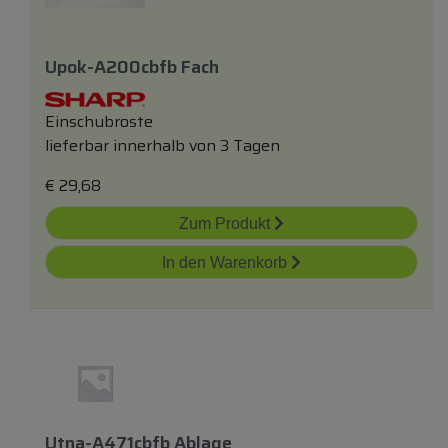
Upok-A200cbfb Fach
Einschubroste
lieferbar innerhalb von 3 Tagen
€
29,68
Zum Produkt
In den Warenkorb
Utna-A471cbfb Ablage