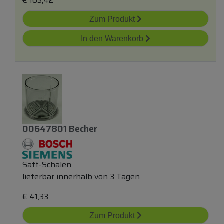
€
163,42
Zum Produkt
In den Warenkorb
00647801 Becher
Saft-Schalen
lieferbar innerhalb von 3 Tagen
€
41,33
Zum Produkt