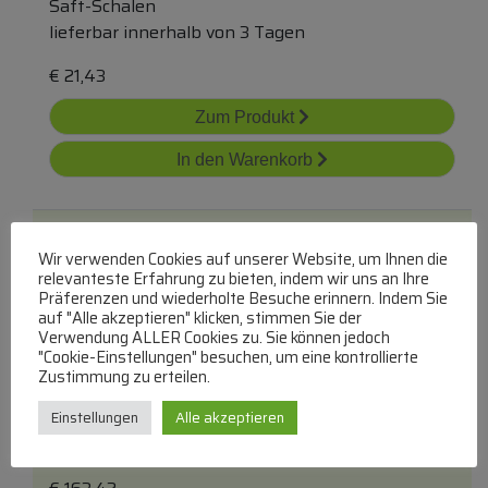
Saft-Schalen
lieferbar innerhalb von 3 Tagen
€
21,43
Zum Produkt
In den Warenkorb
Wir verwenden Cookies auf unserer Website, um Ihnen die
relevanteste Erfahrung zu bieten, indem wir uns an Ihre
Präferenzen und wiederholte Besuche erinnern. Indem Sie
auf "Alle akzeptieren" klicken, stimmen Sie der
Verwendung ALLER Cookies zu. Sie können jedoch
17601 Kit Cuve 4000/ 4100
"Cookie-Einstellungen" besuchen, um eine kontrollierte
Zustimmung zu erteilen.
Saft-Schalen
Einstellungen
Alle akzeptieren
lieferbar innerhalb von 3 Tagen