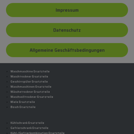
Impressum
Datenschutz
Allgemeine Geschäftsbedingungen
Waschmaschine Ersatzteile
Waschtrockner Ersatzteile
Geschirrspüler Ersatzteile
Waschmaschinen Ersatzteile
Wäschetrockner Ersatzteile
Waschvolltrockner Ersatzteile
Miele Ersatzteile
Bosch Ersatzteile
Kühlschrank Ersatzteile
Gefrierschrank Ersatzteile
Kühl-/Gefrierkombination Ersatzteile