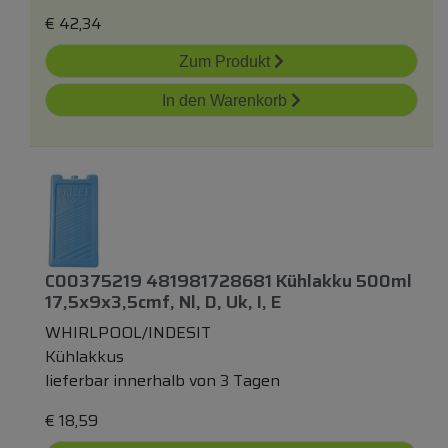
€
42,34
Zum Produkt
In den Warenkorb
C00375219 481981728681 Kühlakku 500ml
17,5x9x3,5cmf, Nl, D, Uk, I, E
WHIRLPOOL/INDESIT
Kühlakkus
lieferbar innerhalb von 3 Tagen
€
18,59