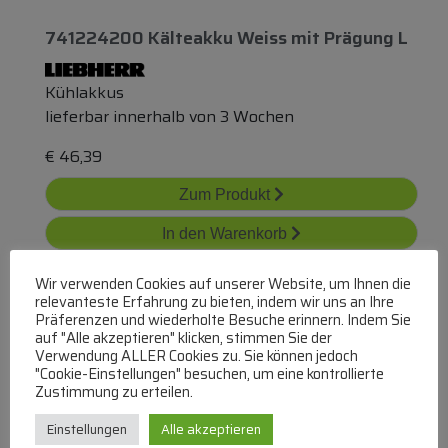
741224200 Kälteakku Weiss
mit
Prägung L
Kühlakkus
lieferbar innerhalb von 3 Wochen
€
46,39
Zum Produkt
In den Warenkorb
Wir verwenden Cookies auf unserer Website, um Ihnen die
relevanteste Erfahrung zu bieten, indem wir uns an Ihre
Präferenzen und wiederholte Besuche erinnern. Indem Sie
auf "Alle akzeptieren" klicken, stimmen Sie der
Verwendung ALLER Cookies zu. Sie können jedoch
"Cookie-Einstellungen" besuchen, um eine kontrollierte
Zustimmung zu erteilen.
741206900 Kälte-Akku Silbergrün Neutral O
Einstellungen
Alle akzeptieren