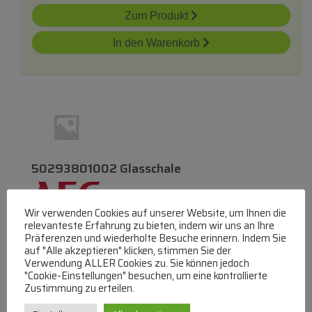
Zum Produkt
In den Warenkorb
50293801002 Glasschale
Wir verwenden Cookies auf unserer Website, um Ihnen die
relevanteste Erfahrung zu bieten, indem wir uns an Ihre
Glaspfannen
Präferenzen und wiederholte Besuche erinnern. Indem Sie
auf "Alle akzeptieren" klicken, stimmen Sie der
lieferbar innerhalb von 3 Wochen
Verwendung ALLER Cookies zu. Sie können jedoch
"Cookie-Einstellungen" besuchen, um eine kontrollierte
€
139,27
Zustimmung zu erteilen.
Zum Produkt