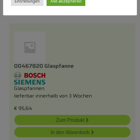
Einstellungen
Alle akzeptieren
In den Warenkorb
00467820 Glaspfanne
Glaspfannen
lieferbar innerhalb von 3 Wochen
€
95,64
Zum Produkt
In den Warenkorb