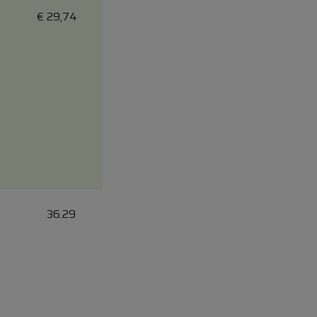
€
29,74
36.29