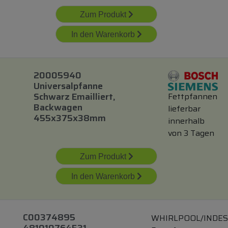
Zum Produkt
In den Warenkorb
20005940
Universalpfanne
Schwarz Emailliert,
Fettpfannen
Backwagen
lieferbar
455x375x38mm
innerhalb
von 3 Tagen
Zum Produkt
In den Warenkorb
C00374895
WHIRLPOOL/INDES