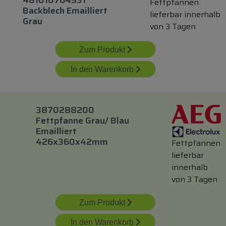
481010764531
Fettpfannen
Backblech Emailliert
lieferbar innerhalb
Grau
von 3 Tagen
Zum Produkt
In den Warenkorb
3870288200
Fettpfanne Grau/ Blau
Emailliert
426x360x42mm
Fettpfannen
lieferbar
innerhalb
von 3 Tagen
Zum Produkt
In den Warenkorb