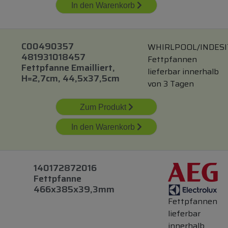
In den Warenkorb
C00490357
WHIRLPOOL/INDESI
481931018457
Fettpfannen
Fettpfanne Emailliert,
lieferbar innerhalb
H=2,7cm, 44,5x37,5cm
von 3 Tagen
Zum Produkt
In den Warenkorb
140172872016
Fettpfanne
466x385x39,3mm
Fettpfannen
lieferbar
innerhalb