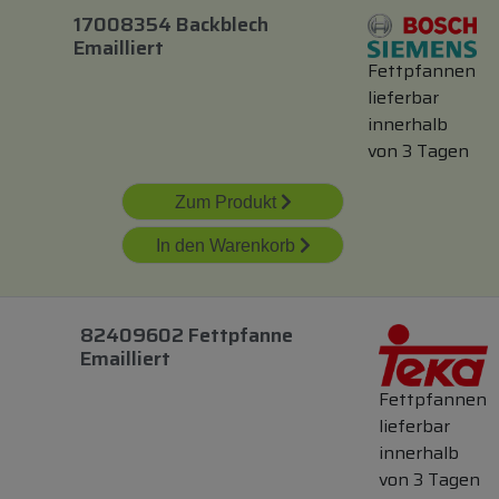
17008354 Backblech
Emailliert
Fettpfannen
lieferbar
innerhalb
von 3 Tagen
Zum Produkt
In den Warenkorb
82409602 Fettpfanne
Emailliert
Fettpfannen
lieferbar
innerhalb
von 3 Tagen