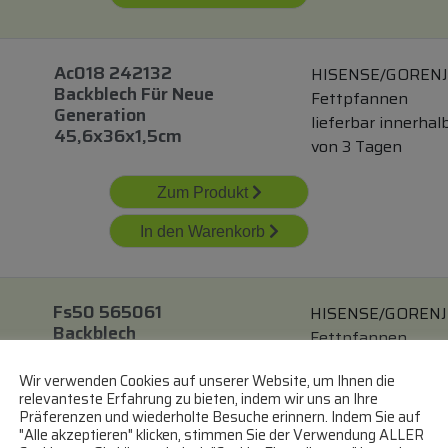
Ac018 242132
HISENSE/GOREN
Backblech Für Neue
Fettpfannen
Generation
lieferbar innerhal
45,6x36x1,5cm
von 3 Tagen
Zum Produkt
In den Warenkorb
Fs50 565061
HISENSE/GORENJ
Backblech
Fettpfannen
lieferbar innerhal
Wir verwenden Cookies auf unserer Website, um Ihnen die
von 3 Tagen
relevanteste Erfahrung zu bieten, indem wir uns an Ihre
Präferenzen und wiederholte Besuche erinnern. Indem Sie auf
"Alle akzeptieren" klicken, stimmen Sie der Verwendung ALLER
Zum Produkt