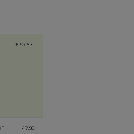
€
87,67
IT
47.93