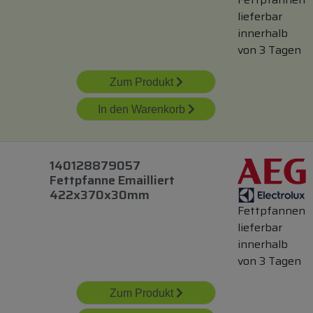
lieferbar
innerhalb
von 3 Tagen
Zum Produkt
In den Warenkorb
140128879057
Fettpfanne Emailliert
422x370x30mm
Fettpfannen
lieferbar
innerhalb
von 3 Tagen
Zum Produkt