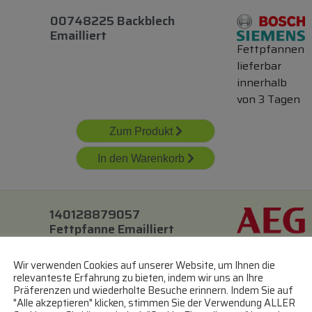
00748225 Backblech
Emailliert
Fettpfannen
lieferbar
innerhalb
von 3 Tagen
Zum Produkt
In den Warenkorb
140128879057
Fettpfanne Emailliert
422x370x30mm
Fettpfannen
Wir verwenden Cookies auf unserer Website, um Ihnen die
lieferbar
relevanteste Erfahrung zu bieten, indem wir uns an Ihre
Präferenzen und wiederholte Besuche erinnern. Indem Sie auf
innerhalb
"Alle akzeptieren" klicken, stimmen Sie der Verwendung ALLER
von 3 Tagen