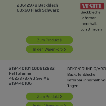
20612978 Backblech
60x60 Flach Schwarz
Backbleche
lieferbar
innerhalb
von 3 Tagen
Zum Produkt
In den Warenkorb
219440101 C00912532
BEKO/GRUNDIG/ARC
Fettpfanne
Backofenbleche
462x373x40 Sw #e
lieferbar innerhalb vo
219440106
Tagen
Zum Produkt
In den Warenkorb