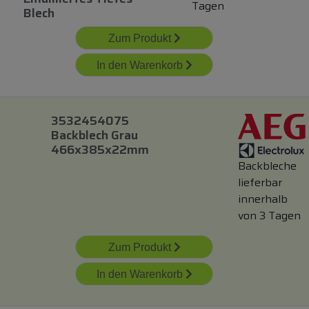
Tagen
Blech
Zum Produkt
In den Warenkorb
3532454075
Backblech Grau
466x385x22mm
Backbleche
lieferbar
innerhalb
von 3 Tagen
Zum Produkt
In den Warenkorb