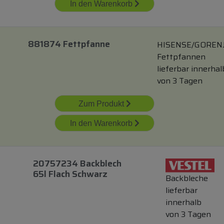
In den Warenkorb
881874 Fettpfanne
HISENSE/GOREN
Fettpfannen
lieferbar innerhal
von 3 Tagen
Zum Produkt
In den Warenkorb
20757234 Backblech
65l Flach Schwarz
Backbleche
lieferbar
innerhalb
von 3 Tagen