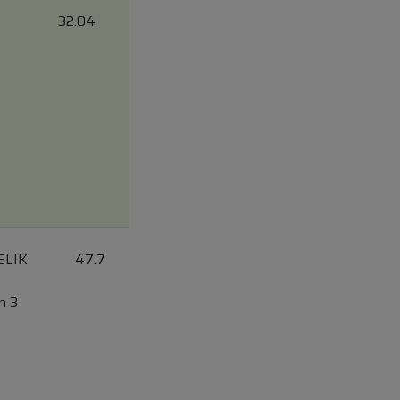
32.04
ELIK
47.7
n 3