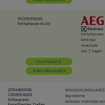
3531939225
Fettpfanne H=33
Fettpfannen
lieferbar
innerhalb
von 3 Tagen
Zum Produkt
In den Warenkorb
219480006
BEKO/GRUNDIG/ARCE
C00893620
Backbleche
Schwarzes
lieferbar innerhalb von
Emailliertes Tiefes