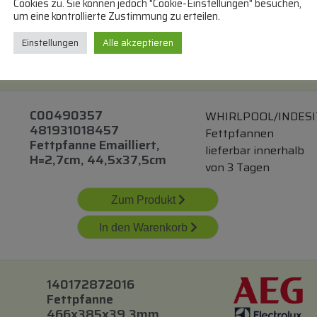
Cookies zu. Sie können jedoch "Cookie-Einstellungen" besuchen,
um eine kontrollierte Zustimmung zu erteilen.
Zum Produkt
Einstellungen
Alle akzeptieren
In den Warenkorb
C00490357
WHIRLPOOL/INDESI
481931018457
Fettpfannen
Fettpfanne Emailliert,
lieferbar innerhalb
H=2,7cm, 44,5x37,5cm
von 3 Tagen
Zum Produkt
In den Warenkorb
140172872016
Fettpfanne
466x385x39,3mm