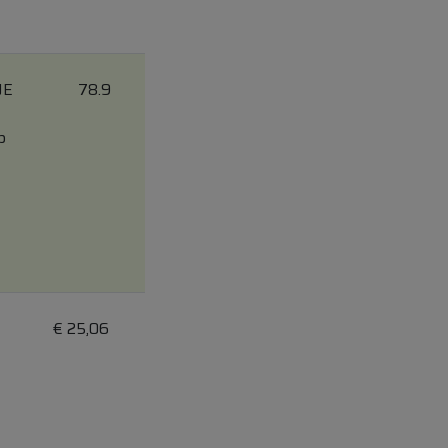
JE
78.9
b
€
25,06