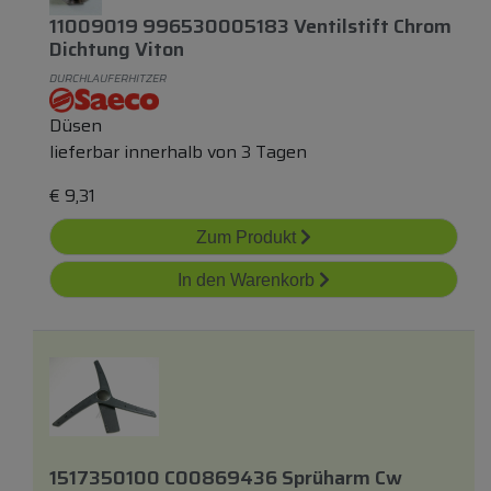
11009019 996530005183 Ventilstift Chrom
Dichtung Viton
DURCHLAUFERHITZER
Düsen
lieferbar innerhalb von 3 Tagen
€
9,31
Zum Produkt
In den Warenkorb
1517350100 C00869436 Sprüharm Cw